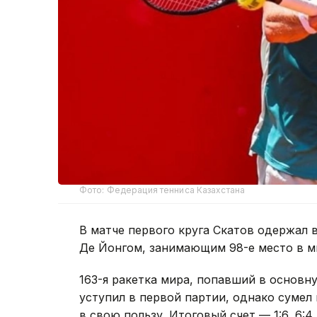
Фото: Федерация тенниса Казахстана
В матче первого круга Скатов одержал
Де Йонгом, занимающим 98-е место в м
163-я ракетка мира, попавший в основну
уступил в первой партии, однако сумел
в свою пользу. Итоговый счет — 1:6, 6:4, 