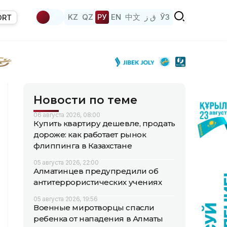
KZ
QZ
РУ
EN
中文
ق ز
ЎЗ
ORT
Новости по теме
06 августа 2026, 08:00
Купить квартиру дешевле, продать
дороже: как работает рынок
флиппинга в Казахстане
05 августа 2026, 22:00
Алматинцев предупредили об
антитеррористических учениях
05 августа 2026, 19:56
Военные миротворцы спасли
ребенка от нападения в Алматы