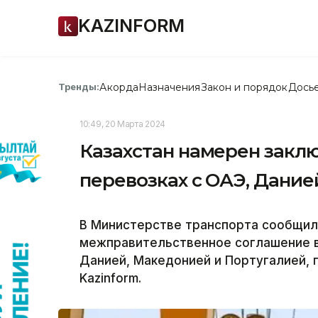
KAZINFORM
Акорда
Назначения
Закон и порядок
Дось
Тренды:
10:49, 20 Марта 2024
Казахстан намерен закл
перевозках с ОАЭ, Дани
В Министерстве транспорта сообщил
межправительственное соглашение в
Данией, Македонией и Португалией, 
Kazinform.