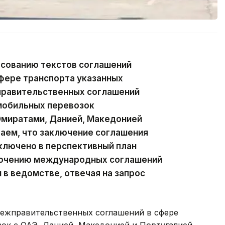
асованию текстов соглашений
фере транспорта указанных
правительственных соглашений
мобильных перевозок
миратами, Данией, Македонией
чаем, что заключение соглашения
ключено в перспективный план
лючению международных соглашений
 в ведомстве, отвечая на запрос
межправительственных соглашений в сфере
ок с ОАЭ, Данией, Македонией и Португалией