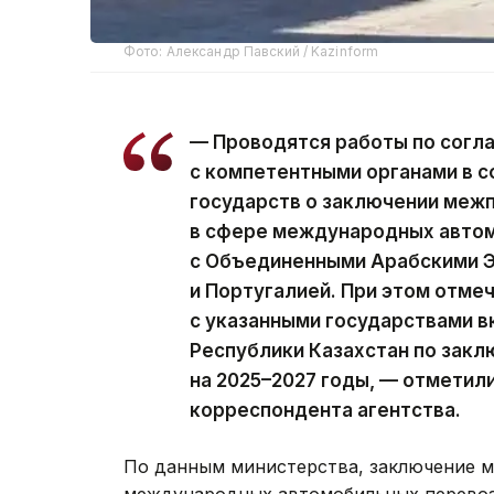
Фото: Александр Павский / Kazinform
— Проводятся работы по согл
с компетентными органами в с
государств о заключении меж
в сфере международных авто
с Объединенными Арабскими Э
и Португалией. При этом отме
с указанными государствами в
Республики Казахстан по зак
на 2025–2027 годы, — отметили
корреспондента агентства.
По данным министерства, заключение 
международных автомобильных перевоз