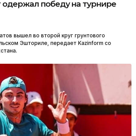
т одержал победу на турнире
атов вышел во второй круг грунтового
альском Эшториле, передает Kazinform со
стана.