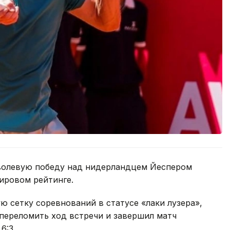
 волевую победу над нидерландцем Йеспером
ировом рейтинге.
ю сетку соревнований в статусе «лаки лузера»,
 переломить ход встречи и завершил матч
6:3.