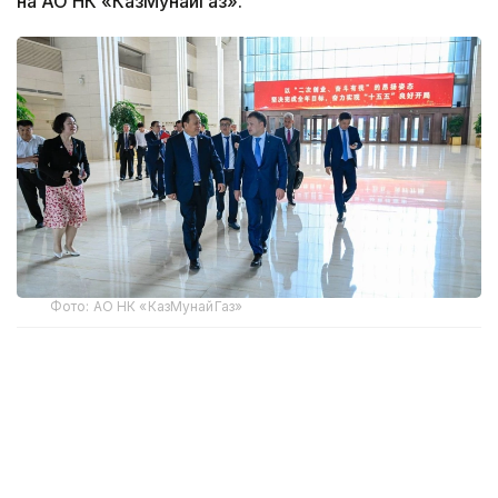
на АО НК «КазМунайГаз».
Фото: АО НК «КазМунайГаз»
Председатель правления «КазМунайГаз» (КМГ)
Асхат Хасенов во время рабочего визита в Пекин
провел встречу с председателем совета
директоров Sinopec Group Хоу Цицзюнем.
Sinopec выступает стратегическим партнером