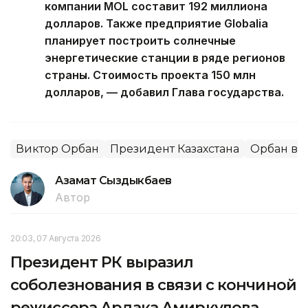
компании MOL составит 192 миллиона
долларов. Также предприятие Globalia
планирует построить солнечные
энергетические станции в ряде регионов
страны. Стоимость проекта 150 млн
долларов, — добавил Глава государства.
Виктор Орбан
Президент Казахстана
Орбан в К
Азамат Сыздыкбаев
Автор
20:03, 07 Августа 2026
Президент РК выразил
соболезнования в связи с кончиной
режиссера Ардака Амиркулова