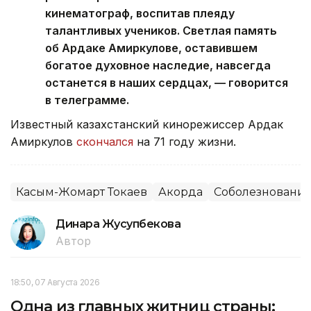
кинематограф, воспитав плеяду
талантливых учеников. Светлая память
об Ардаке Амиркулове, оставившем
богатое духовное наследие, навсегда
останется в наших сердцах, — говорится
в телеграмме.
Известный казахстанский кинорежиссер Ардак
Амиркулов
скончался
на 71 году жизни.
Касым-Жомарт Токаев
Акорда
Соболезновани
Динара Жусупбекова
Автор
18:50, 07 Августа 2026
Одна из главных житниц страны: