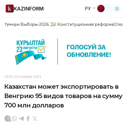
KAZINFORM
РУ
Выборы-2026
Конституционная реформа
Спецп
Тренды:
14:00, 02 Ноября 2023
Казахстан может экспортировать в
Венгрию 95 видов товаров на сумму
700 млн долларов