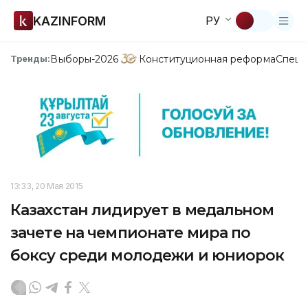
KAZINFORM
РУ
Выборы-2026
Конституционная реформа
Спецп
Тренды:
13:33, 20 Мая 2015
Казахстан лидирует в медальном
зачете на чемпионате мира по
боксу среди молодежи и юниорок