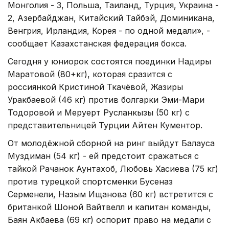
Монголия - 3, Польша, Таиланд, Турция, Украина -
2, Азербайджан, Китайский Тайбэй, Доминикана,
Венгрия, Ирландия, Корея - по одной медали», -
сообщает Казахстанская федерация бокса.
Сегодня у юниорок состоятся поединки Надиры
Маратовой (80+кг), которая сразится с
россиянкой Кристиной Ткачёвой, Жазиры
Уракбаевой (46 кг) против болгарки Эми-Мари
Тодоровой и Меруерт Русланкызы (50 кг) с
представительницей Турции Айтен Кументор.
От молодёжной сборной на ринг выйдут Балауса
Муздиман (54 кг) - ей предстоит сражаться с
тайкой Рачанок Аунтахоб, Любовь Хасиева (75 кг)
против турецкой спортсменки Бусеназ
Серменели, Назым Ищанова (60 кг) встретится с
британкой Шоной Вайтвелл и капитан команды,
Баян Акбаева (69 кг) оспорит право на медали с