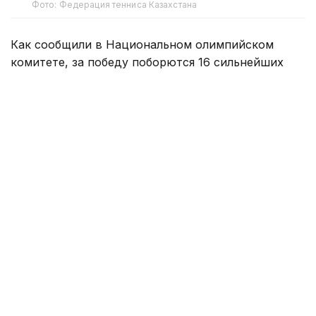
Фото: Федерация тенниса Казахстана
Как сообщили в Национальном олимпийском
комитете, за победу поборются 16 сильнейших
юниоров и юниорок из стран Центральной и
Западной Азии.
По итогам соревнований победители
квалификации получат право выступить на
финальном этапе, который пройдет в октябре в
Японии. На нем будет разыграна единственная
путевка в основную сетку юниорского «Ролан
Гаррос».
Казахстан на домашнем отборе представят
теннисисты Родион Трайгель, Диас
Тулепбергенов, Бексултан Бауржанов, Иван
Бондаренко, Амина Нурмахан, Линара Булешева,
Алуа Марат и Влада Кузьменко.