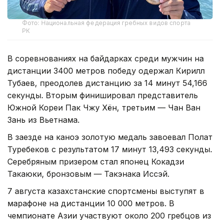
Фото: Национальная федерация гребных видов спорта
РК
В соревнованиях на байдарках среди мужчин на
дистанции 3400 метров победу одержал Кирилл
Тубаев, преодолев дистанцию за 14 минут 54,166
секунды. Вторым финишировал представитель
Южной Кореи Пак Чжу Хён, третьим — Чан Ван
Зань из Вьетнама.
В заезде на каноэ золотую медаль завоевал Полат
Туребеков с результатом 17 минут 13,493 секунды.
Серебряным призером стал японец Кокадзи
Такаюки, бронзовым — Такэнака Иссэй.
7 августа казахстанские спортсмены выступят в
марафоне на дистанции 10 000 метров. В
чемпионате Азии участвуют около 200 гребцов из