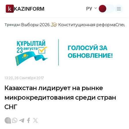
KAZINFORM
РУ
Выборы-2026
Конституционная реформа
Спецп
Тренды:
13:20, 26 Сентября 2017
Казахстан лидирует на рынке
микрокредитования среди стран
СНГ