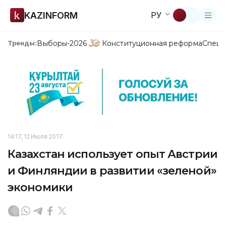
KAZINFORM
РУ
Выборы-2026
Конституционная реформа
Спецп
Тренды:
14:17, 12 Июля 2017
Казахстан использует опыт Австрии
и Финляндии в развитии «зеленой»
экономики