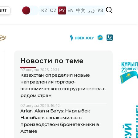
KZ
QZ
РУ
EN
中文
ق ز
ЎЗ
ORT
Новости по теме
07 августа 2026, 21:31
Казахстан определил новые
направления торгово-
экономического сотрудничества с
рядом стран
07 августа 2026, 16:42
Arlan, Alan и Barys: Нурлыбек
Налибаев ознакомился с
производством бронетехники в
Астане