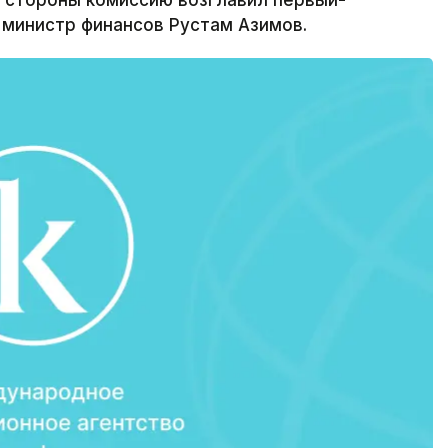
й стороны комиссию возглавил первый-
 министр финансов Рустам Азимов.