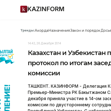
KAZINFORM
Акорда
Назначения
Закон и порядок
Дось
Тренды:
14:42, 26 Декабря 2014
Казахстан и Узбекистан
протокол по итогам зас
комиссии
ТАШКЕНТ. КАЗИНФОРМ - Делегация Ка
Премьер-Министра РК Бакытжаном Са
декабря приняла участие в 14-ом з
комиссии по двустороннему сотрудн