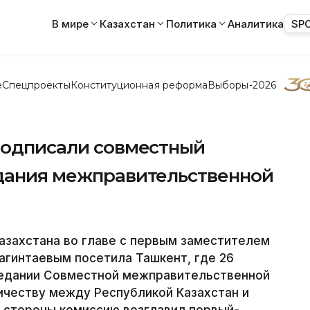
В мире
Казахстан
Политика
Аналитика
SP
е
Спецпроекты
Конституционная реформа
Выборы-2026
 подписали совместный
едания межправительственной
захстана во главе с первым заместителем
гинтаевым посетила Ташкент, где 26
аседании Совместной межправительственной
ичеству между Республикой Казахстан и