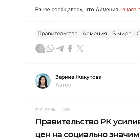
Ранее сообщалось, что Армения
начала 
Правительство
Армения
В мире
О
Зарина Жакупова
Автор
21:31, 23 Июля 2026
Правительство РК усили
цен на социально значи