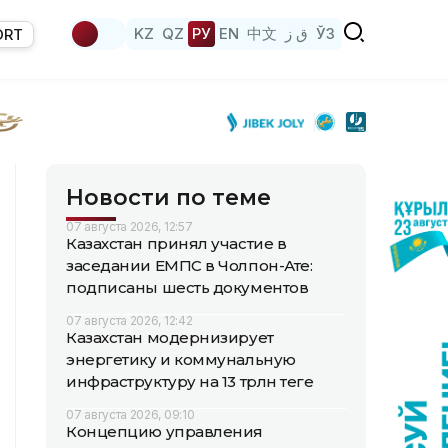
KZ
QZ
РУ
EN
中文
ق ز
ЎЗ
ORT
Новости по теме
07 августа 2026, 12:57
Казахстан принял участие в
заседании ЕМПС в Чолпон-Ате:
подписаны шесть документов
07 августа 2026, 12:42
Казахстан модернизирует
энергетику и коммунальную
инфраструктуру на 13 трлн теңге
07 августа 2026, 09:10
Концепцию управления