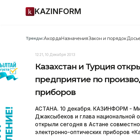
KAZINFORM
Акорда
Назначения
Закон и порядок
Дось
Тренды:
12:21, 10 Декабря 2013
Казахстан и Турция откр
предприятие по произво
приборов
АСТАНА. 10 декабря. КАЗИНФОРМ - М
Джаксыбеков и глава национальной 
открыли сегодня в Астане совместн
электронно-оптических приборов «К