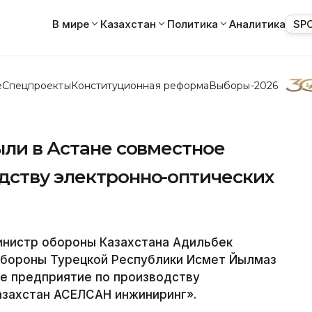
В мире
Казахстан
Политика
Аналитика
SP
е
Спецпроекты
Конституционная реформа
Выборы-2026
ыли в Астане совместное
дству электронно-оптических
инистр обороны Казахстана Адильбек
обороны Турецкой Республики Исмет Йылмаз
ое предприятие по производству
азахстан АСЕЛСАН инжиниринг».