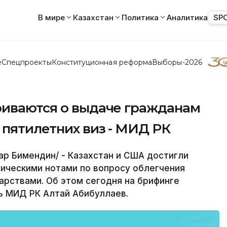
В мире
Казахстан
Политика
Аналитика
SP
е
Спецпроекты
Конституционная реформа
Выборы-2026
риваются о выдаче гражданам
 пятилетних виз - МИД РК
р Бимендин/ - Казахстан и США достигли
ическими нотами по вопросу облегчения
рствами. Об этом сегодня на брифинге
 МИД РК Алтай Абибуллаев.