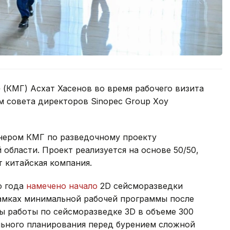
(КМГ) Асхат Хасенов во время рабочего визита
м совета директоров Sinopec Group Хоу
тнером КМГ по разведочному проекту
области. Проект реализуется на основе 50/50,
 китайская компания.
о года
намечено начало
2D сейсморазведки
рамках минимальной рабочей программы после
ы работы по сейсморазведке 3D в объеме 300
льного планирования перед бурением сложной