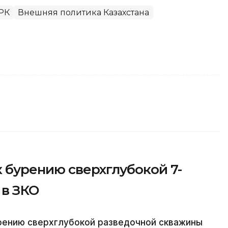
РК
Внешняя политика Казахстана
к бурению сверхглубокой 7-
в ЗКО
урению сверхглубокой разведочной скважины