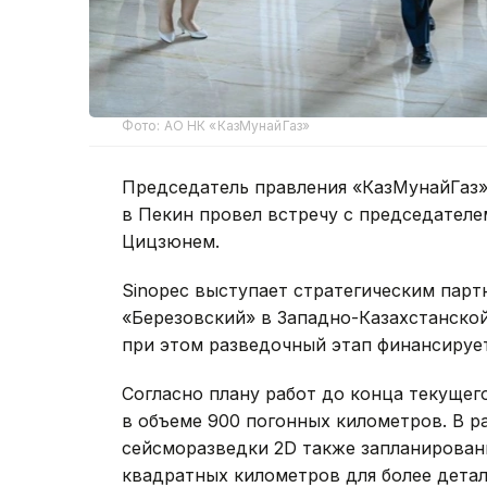
Фото: АО НК «КазМунайГаз»
Председатель правления «КазМунайГаз» 
в Пекин провел встречу с председателе
Цицзюнем.
Sinopec выступает стратегическим пар
«Березовский» в Западно-Казахстанской 
при этом разведочный этап финансирует
Согласно плану работ до конца текущег
в объеме 900 погонных километров. В 
сейсморазведки 2D также запланирован
квадратных километров для более дета