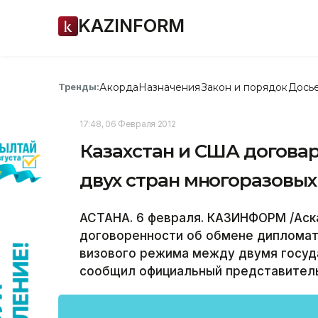
KAZINFORM
Акорда
Назначения
Закон и порядок
Дось
Тренды:
17:48, 06 Февраля 2012
Казахстан и США догова
двух стран многоразовых
АСТАНА. 6 февраля. КАЗИНФОРМ /Аска
договоренности об обмене дипломат
визового режима между двумя госуда
сообщил официальный представитель