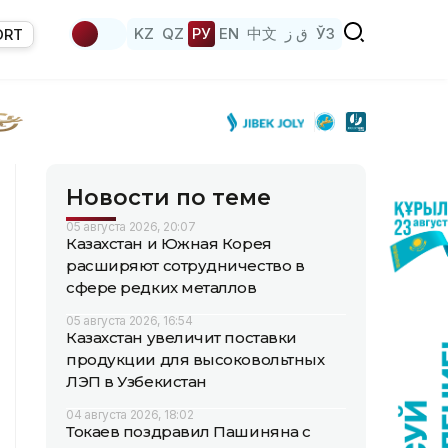
KZ
QZ
РУ
EN
中文
ق ز
ЎЗ
ORT
Новости по теме
05 августа 2026, 20:07
Казахстан и Южная Корея
расширяют сотрудничество в
сфере редких металлов
05 августа 2026, 16:54
Казахстан увеличит поставки
продукции для высоковольтных
ЛЭП в Узбекистан
04 августа 2026, 18:02
Токаев поздравил Пашиняна с