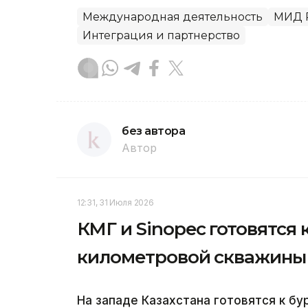
Международная деятельность
МИД 
Интеграция и партнерство
без автора
Автор
12:31, 31 Июля 2026
КМГ и Sinopec готовятся 
километровой скважины 
На западе Казахстана готовятся к б