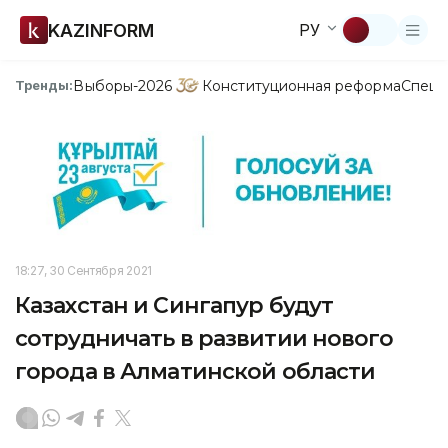
KAZINFORM
РУ
Выборы-2026
Конституционная реформа
Спецп
Тренды:
18:27, 30 Сентября 2021
Казахстан и Сингапур будут
сотрудничать в развитии нового
города в Алматинской области