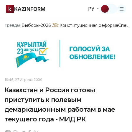
KAZINFORM
РУ
Выборы-2026
Конституционная реформа
Спецп
Тренды:
19:46, 27 Апреля 2009
Казахстан и Россия готовы
приступить к полевым
демаркационным работам в мае
текущего года - МИД РК