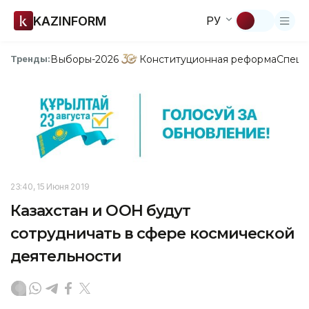
KAZINFORM
РУ
Выборы-2026
Конституционная реформа
Спецп
Тренды:
23:40, 15 Июня 2019
Казахстан и ООН будут
сотрудничать в сфере космической
деятельности