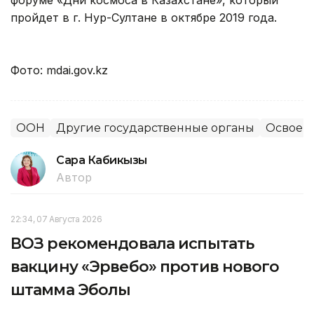
пройдет в г. Нур-Султане в октябре 2019 года.
Фото: mdai.gov.kz
ООН
Другие государственные органы
Освоен
Сара Кабикызы
Автор
22:34, 07 Августа 2026
ВОЗ рекомендовала испытать
вакцину «Эрвебо» против нового
штамма Эболы