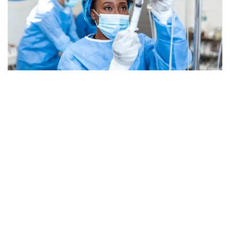
Фото: unsplash
В управлении Верховного комиссара ООН
по делам беженцев (УВКБ) подтвердили, что
случаи заражения Эболой выявлены как минимум
в пяти из 69 лагерей для перемещенных лиц
в провинции Итури, что еще больше осложняет
борьбу с и без того опасной вспышкой
заболевания.
По данным местных властей, с момента, когда
о вспышке было объявлено официально 15 мая,