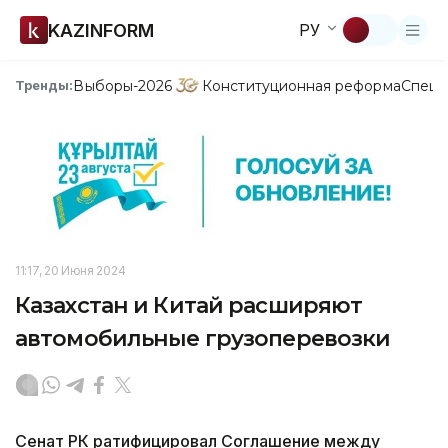
KAZINFORM
РУ
Выборы-2026
Конституционная реформа
Спецп
Тренды:
11:17, 20 Июня 2024
Казахстан и Китай расширяют
автомобильные грузоперевозки
Сенат РК ратифицировал Соглашение между