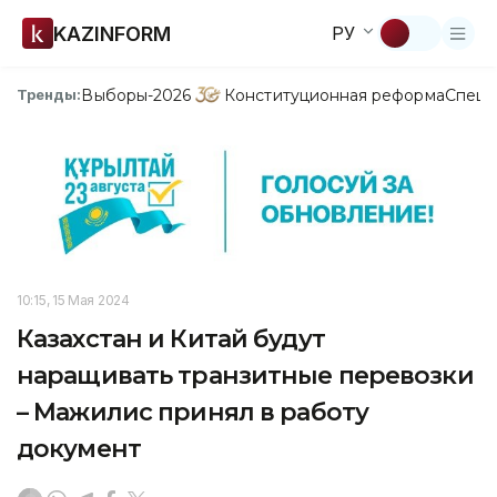
KAZINFORM
РУ
Выборы-2026
Конституционная реформа
Спецп
Тренды:
10:15, 15 Мая 2024
Казахстан и Китай будут
наращивать транзитные перевозки
– Мажилис принял в работу
документ