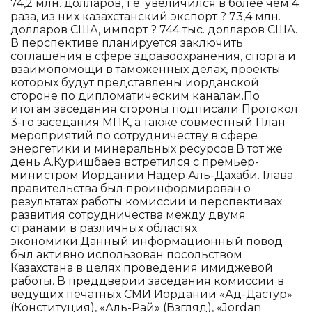
74,2 млн. долларов, т.е. увеличился в более чем 4
раза, из них казахстанский экспорт ? 73,4 млн.
долларов США, импорт ? 744 тыс. долларов США.
В перспективе планируется заключить
соглашения в сфере здравоохранения, спорта и
взаимопомощи в таможенных делах, проекты
которых будут представлены иорданской
стороне по дипломатическим каналам.По
итогам заседания стороны подписали Протокол
3-го заседания МПК, а также совместный План
мероприятий по сотрудничеству в сфере
энергетики и минеральных ресурсов.В тот же
день А.Куришбаев встретился с премьер-
министром Иордании Надер Аль-Дахаби. Глава
правительства был проинформирован о
результатах работы комиссии и перспективах
развития сотрудничества между двумя
странами в различных областях
экономики.Данный информационный повод
был активно использован посольством
Казахстана в целях проведения имиджевой
работы. В преддверии заседания комиссии в
ведущих печатных СМИ Иордании «Ад-Дастур»
(Конституция), «Аль-Рай» (Взгляд), «Jordan