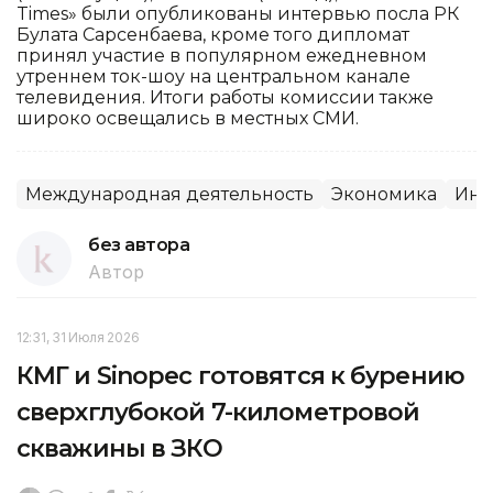
Times» были опубликованы интервью посла РК
Булата Сарсенбаева, кроме того дипломат
принял участие в популярном ежедневном
утреннем ток-шоу на центральном канале
телевидения. Итоги работы комиссии также
широко освещались в местных СМИ.
Международная деятельность
Экономика
Инт
без автора
Автор
12:31, 31 Июля 2026
КМГ и Sinopec готовятся к бурению
сверхглубокой 7-километровой
скважины в ЗКО