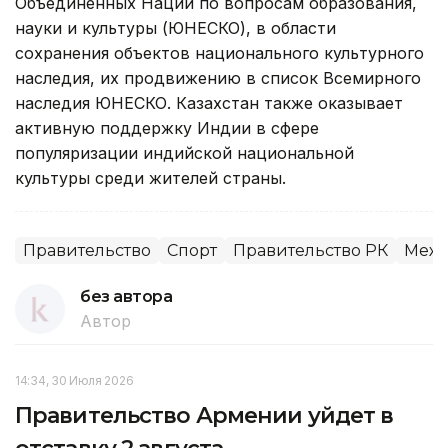
Объединенных Наций по вопросам образования,
науки и культуры (ЮНЕСКО), в области
сохранения объектов национального культурного
наследия, их продвижению в список Всемирного
наследия ЮНЕСКО. Казахстан также оказывает
активную поддержку Индии в сфере
популяризации индийской национальной
культуры среди жителей страны.
Правительство
Спорт
Правительство РК
Межд
без автора
Автор
14:34, 30 Июля 2026
Правительство Армении уйдет в