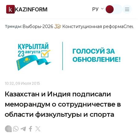
KAZINFORM
РУ
Выборы-2026
Конституционная реформа
Спецп
Тренды:
10:32, 09 Июля 2015
Казахстан и Индия подписали
меморандум о сотрудничестве в
области физкультуры и спорта