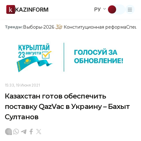
KAZINFORM
РУ
Выборы-2026
Конституционная реформа
Спецп
Тренды:
15:33, 19 Июня 2021
Казахстан готов обеспечить
поставку QazVac в Украину – Бахыт
Султанов