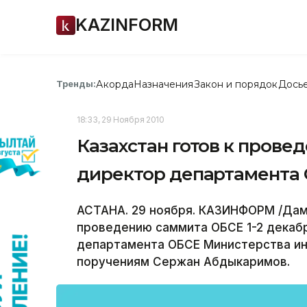
KAZINFORM
Акорда
Назначения
Закон и порядок
Дось
Тренды:
18:33, 29 Ноября 2010
Казахстан готов к прове
директор департамента
АСТАНА. 29 ноября. КАЗИНФОРМ /Дами
проведению саммита ОБСЕ 1-2 декабр
департамента ОБСЕ Министерства ин
поручениям Сержан Абдыкаримов.