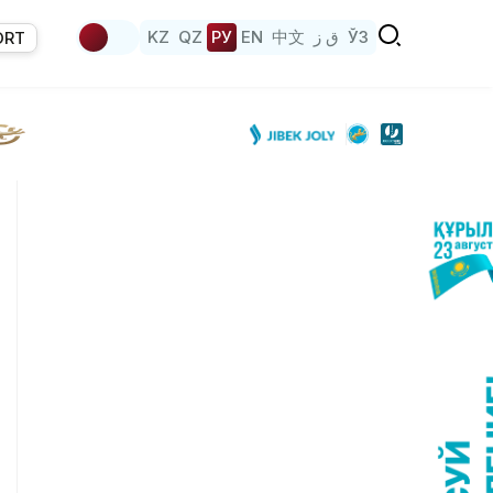
KZ
QZ
РУ
EN
中文
ق ز
ЎЗ
ORT