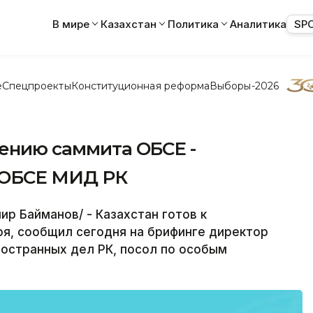
В мире
Казахстан
Политика
Аналитика
SP
е
Спецпроекты
Конституционная реформа
Выборы-2026
дению саммита ОБСЕ -
 ОБСЕ МИД РК
р Байманов/ - Казахстан готов к
я, сообщил сегодня на брифинге директор
остранных дел РК, посол по особым