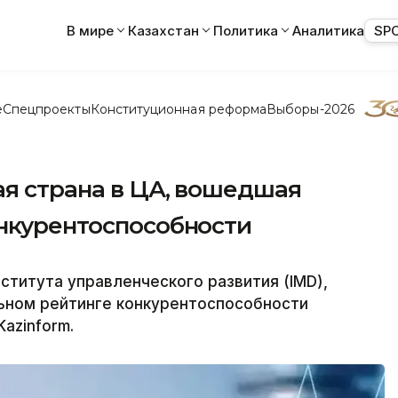
В мире
Казахстан
Политика
Аналитика
SP
е
Спецпроекты
Конституционная реформа
Выборы-2026
ая страна в ЦА, вошедшая
онкурентоспособности
титута управленческого развития (IMD),
льном рейтинге конкурентоспособности
azinform.