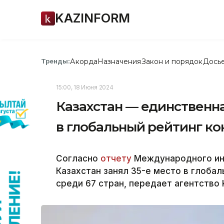
KAZINFORM
Акорда
Назначения
Закон и порядок
Дось
Тренды:
15:00, 18 Июня 2024
Казахстан — единственн
в глобальный рейтинг к
Согласно
отчету
Международного инс
Казахстан занял 35-е место в глоба
среди 67 стран, передает агентство K