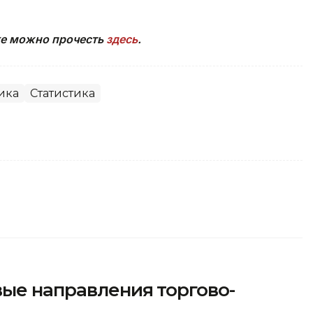
ке можно прочесть
здесь
.
ика
Статистика
вые направления торгово-