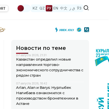
KZ
QZ
РУ
EN
中文
ق ز
ЎЗ
ORT
Новости по теме
07 августа 2026, 21:31
Казахстан определил новые
направления торгово-
экономического сотрудничества с
рядом стран
07 августа 2026, 16:42
Arlan, Alan и Barys: Нурлыбек
Налибаев ознакомился с
производством бронетехники в
Астане