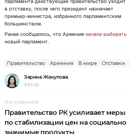
парламента действующее правительство уходит
в отставку, после чего президент назначает
премьер-министра, избранного парламентским
большинством.
Ранее сообщалось, что Армения
начала выбирать
новый парламент.
Правительство
Армения
В мире
Отставки
П
Зарина Жакупова
Автор
21:31, 23 Июля 2026
Правительство РК усиливает меры
по стабилизации цен на социально
значимые продукты