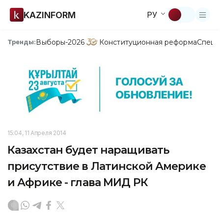
KAZINFORM
РУ
Выборы-2026
Конституционная реформа
Спецп
Тренды:
15:04, 11 Апреля 2014
Казахстан будет наращивать
присутствие в Латинской Америке
и Африке - глава МИД РК