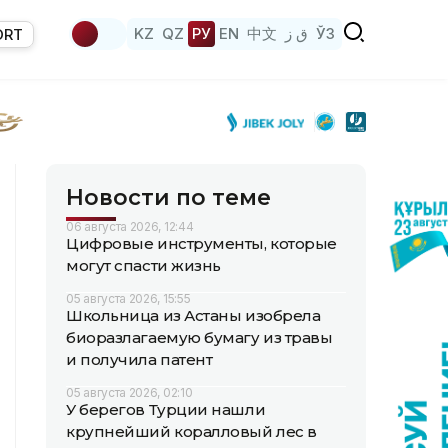
KZ
QZ
РУ
EN
中文
ق ز
ЎЗ
ORT
Новости по теме
06 августа 2026, 12:44
Цифровые инструменты, которые
могут спасти жизнь
05 августа 2026, 15:55
Школьница из Астаны изобрела
биоразлагаемую бумагу из травы
и получила патент
05 августа 2026, 02:10
У берегов Турции нашли
крупнейший коралловый лес в