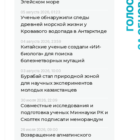
Эгейском море
05 августа 2026, 01:23
Ученые обнаружили следы
древней морской жизни у
Кровавого водопада в Антарктиде
04 августа 2026, 23:59
Китайские ученые создали «ИИ-
биолога» для поиска
болезнетворных мутаций
03 августа 2026, 10:00
Бурабай стал природной зоной
для научных экспериментов
молодых казахстанцев
30 июля 2026, 22:09
Совместные исследования и
подготовка ученых: Миннауки РК и
Сколтех подписали меморандум
26 июля 2026, 09:00
Возвращение алматинского