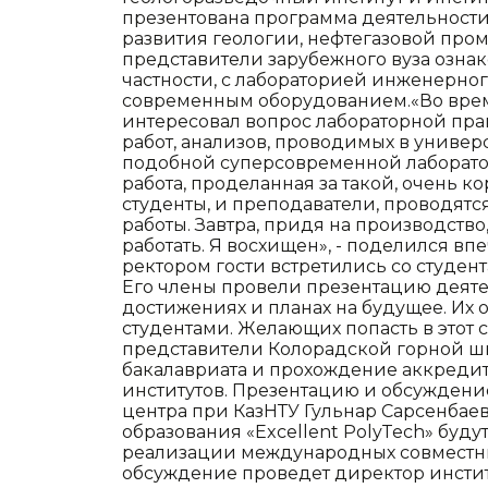
презентована программа деятельности
развития геологии, нефтегазовой про
представители зарубежного вуза ознак
частности, с лабораторией инженерно
современным оборудованием.«Во вре
интересовал вопрос лабораторной пра
работ, анализов, проводимых в униве
подобной суперсовременной лаборатор
работа, проделанная за такой, очень к
студенты, и преподаватели, проводят
работы. Завтра, придя на производство,
работать. Я восхищен», - поделился вп
ректором гости встретились со студен
Его члены провели презентацию деятел
достижениях и планах на будущее. Их 
студентами. Желающих попасть в этот 
представители Колорадской горной ш
бакалавриата и прохождение аккреди
институтов. Презентацию и обсужден
центра при КазНТУ Гульнар Сарсенбаева
образования «Excellent PolyTech» буд
реализации международных совместны
обсуждение проведет директор институ