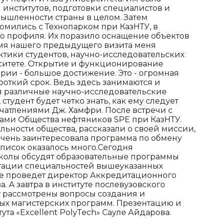
 институтов, подготовки специалистов и
мышленности страны в целом. Затем
омились с Технопарком при КазНТУ, в
го профиля. Их поразило оснащение объектов
мя нашего предыдущего визита меня
ктики студентов, научно-исследовательских
рситете. Открытие и функционирование
ии - большое достижение. Это - огромная
ороткий срок. Ведь здесь занимаются и
ся различные научно-исследовательские
 студент будет четко знать, как ему следует
ечатлениями Дж. Хамфри. После встречи с
тами Общества нефтяников SPE при КазНТУ.
ьности общества, рассказали о своей миссии,
очень заинтересовала программа по обмену
список оказалось много.Сегодня
колы обсудят образовательные программы
тации специальностей вышеуказанных
ие проведет директор Аккредитационного
. А завтра в институте послевузовского
ут рассмотрены вопросы создания и
х магистерских программ. Презентацию и
та «Excellent PolyTech» Сауле Айдарова.