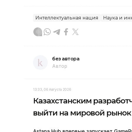
Интеллектуальная нация
Наука и и
без автора
Автор
13:33, 06 Августа 2026
Казахстанским разработч
выйти на мировой рынок
Astana Hub впервые запускает Game