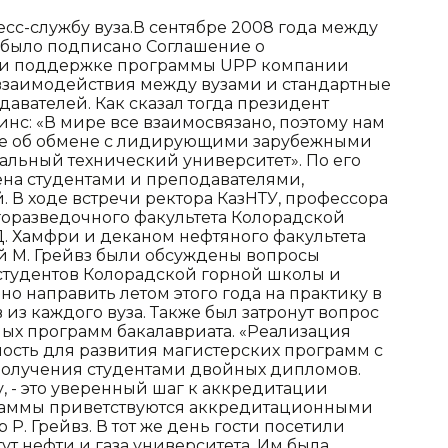
сс-службу вуза.В сентябре 2008 года между
 было подписано Соглашение о
при поддержке программы UPP компании
взаимодействия между вузами и стандартные
давателей. Как сказал тогда президент
нс: «В мире все взаимосвязано, поэтому нам
ние об обмене с лидирующими зарубежными
нальный технический университет». По его
ена студентами и преподавателями,
 В ходе встречи ректора КазНТУ, профессора
оразведочного факультета Колорадской
. Хамфри и деканом нефтяного факультета
 М. Грейвз были обсуждены вопросы
студентов Колорадской горной школы и
ено направить летом этого года на практику в
 из каждого вуза. Также был затронут вопрос
ых программ бакалавриата. «Реализация
ность для развития магистерских программ с
получения студентами двойных дипломов.
, - это уверенный шаг к аккредитации
раммы приветствуются аккредитационными
 Р. Грейвз. В тот же день гости посетили
ут нефти и газа университета. Им была