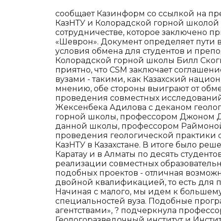
сообщает Казинформ со ссылкой на пре
КазНТУ и Колорадской горной школой
сотрудничестве, которое заключено 
«Шеврон». Документ определяет пути 
условия обмена для студентов и препо
Колорадской горной школы Билл Скоги
приятно, что CSM заключает соглаше
вузами - такими, как Казахский нацио
мнению, обе стороны выиграют от обм
проведения совместных исследований.
Жексенбека Адилова с деканом геолог
горной школы, профессором Джоном Д
данной школы, профессором Раймоной
проведения геологической практики 
КазНТУ в Казахстане. В итоге было реш
Каратау и в Алматы по десять студентов
реализации совместных образовательн
подобных проектов - отличная возмож
двойной квалификацией, то есть для 
Начиная с малого, мы идем к большему
специальностей вуза. Подобные прог
агентствами», ? подчеркнула профессор
Геологоразведочный институт и Инстит