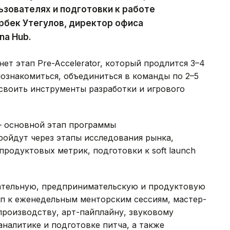
ьзователях и подготовки к работе
рбек Утегулов, директор офиса
na Hub.
т этап Pre-Accelerator, который продлится 3–4
познакомиться, объединиться в команды по 2–5
своить инструменты разработки и игрового
— основной этап программы
ройдут через этапы исследования рынка,
продуктовых метрик, подготовки к soft launch
ательную, предпринимательскую и продуктовую
уп к еженедельным менторским сессиям, мастер-
производству, арт-пайплайну, звуковому
аналитике и подготовке питча, а также