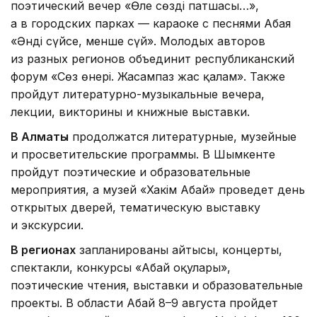
поэтический вечер «Өлең сөздің патшасы…»,
а в городских парках — караоке с песнями Абая
«Әнді сүйсең, менше сүй». Молодых авторов
из разных регионов объединит республиканский
форум «Сөз өнері. Жасампаз жас қалам». Также
пройдут литературно-музыкальные вечера,
лекции, викторины и книжные выставки.
В Алматы
продолжатся литературные, музейные
и просветительские программы. В Шымкенте
пройдут поэтические и образовательные
мероприятия, а музей «Хакім Абай» проведет день
открытых дверей, тематическую выставку
и экскурсии.
В регионах
запланированы айтысы, концерты,
спектакли, конкурсы «Абай оқулары»,
поэтические чтения, выставки и образовательные
проекты. В области Абай 8–9 августа пройдет