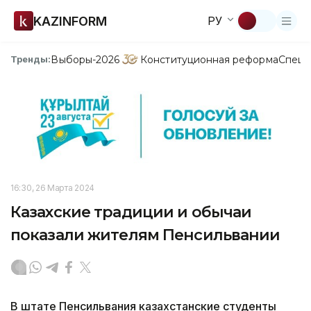
KAZINFORM
РУ
Выборы-2026
Конституционная реформа
Спецп
Тренды:
16:30, 26 Марта 2024
Казахские традиции и обычаи
показали жителям Пенсильвании
В штате Пенсильвания казахстанские студенты