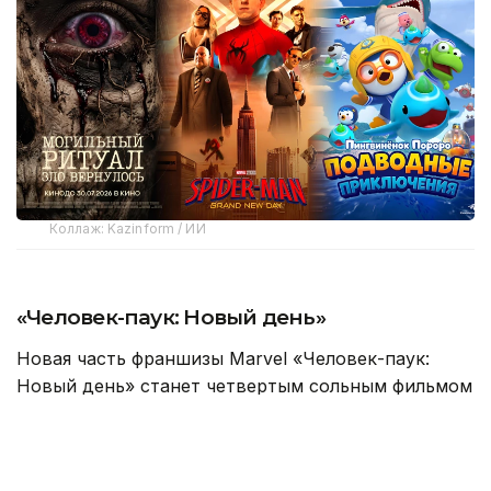
Коллаж: Kazinform / ИИ
«Человек-паук: Новый день»
Новая часть франшизы Marvel «Человек-паук:
Новый день» станет четвертым сольным фильмом
о Питере Паркере с Томом Холландом в главной
роли. Картина расскажет о новом этапе жизни
знаменитого супергероя.