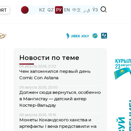
KZ
QZ
РУ
EN
中文
ق ز
ЎЗ
ORT
Новости по теме
06 августа 2026, 21:22
Чем запомнился первый день
Comic Con Astana
06 августа 2026, 20:00
Должен сюда вернуться, особенно
в Мангистау — датский актер
Костер-Вальдау
06 августа 2026, 19:16
Монеты Кокандского ханства и
артефакты I века представили на