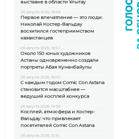
выставке в области Ұлытау
06 августа 2026, 19:04
Первое впечатление — это люди:
Николай Костер-Вальдау
восхитился гостеприимством
казахстанцев
06 августа 2026, 18:57
Около 150 юных художников
Астаны одновременно создали
портреты Абая Кунанбайулы
06 августа 2026, 16:00
С каждым годом Comic Con Astana
становится масштабнее —
ведущий косплей конкурса
06 августа 2026, 14:30
Косплей, атмосфера и Костер-
Вальдау: что привлекает
посетителей Comic Con Astana
06 августа 2026, 12:10