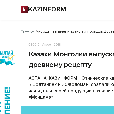
KAZINFORM
Акорда
Назначения
Закон и порядок
Дось
Тренды:
01:00, 04 Апреля 2018
Казахи Монголии выпуск
древнему рецепту
АСТАНА. КАЗИНФОРМ - Этнические ка
Б.Солтанбек и Ж.Жоломан, создали к
чая и дали своей продукции название
«Монцамэ».