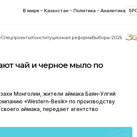
В мире
Казахстан
Политика
Аналитика
SP
е
Спецпроекты
Конституционная реформа
Выборы-2026
ают чай и черное мыло по
захи Монголии, жители аймака Баян-Улгий
омпанию «Western-Besik» по производству
 своего аймака, передает агентство