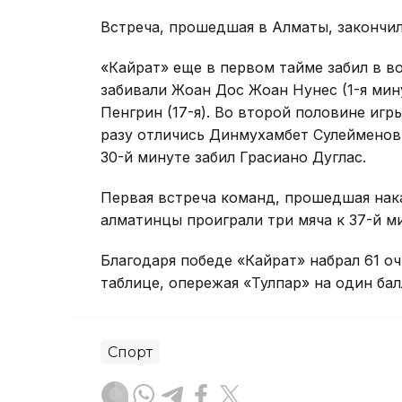
Встреча, прошедшая в Алматы, закончила
«Кайрат» еще в первом тайме забил в в
забивали Жоан Дос Жоан Нунес (1-я мину
Пенгрин (17-я). Во второй половине иг
разу отличись Динмухамбет Сулейменов 
30-й минуте забил Грасиано Дуглас.
Первая встреча команд, прошедшая нак
алматинцы проиграли три мяча к 37-й ми
Благодаря победе «Кайрат» набрал 61 о
таблице, опережая «Тулпар» на один бал
Спорт