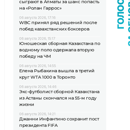
сыграют в Алматы за шанс попасть
на «Ролан Гаррос»
06 августа 2026, 17:16
WBC принял ряд решений после
побед казахстанских боксеров
06 августа 2026, 15:17
Юношеская сборная Казахстана по
водному поло одержала вторую
победу на ЧМ
06 августа 2026, 14:55
Елена Рыбакина вышла в третий
круг WTA 1000 в Торонто
06 августа 2026, 14:46
Экс-футболист сборной Казахстана
из Астаны скончался на 55-м году
жизни
06 августа 2026, 14:21
Джанни Инфантино сохранит пост
президента FIFA