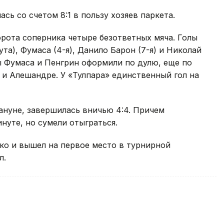
сь со счетом 8:1 в пользу хозяев паркета.
орота соперника четыре безответных мяча. Голы
та), Фумаса (4-я), Данило Барон (7-я) и Николай
ры Фумаса и Пенгрин оформили по дулю, еще по
и Алешандре. У «Тулпара» единственный гол на
ануне, завершилась вничью 4:4. Причем
нуте, но сумели отыграться.
чко и вышел на первое место в турнирной
л.