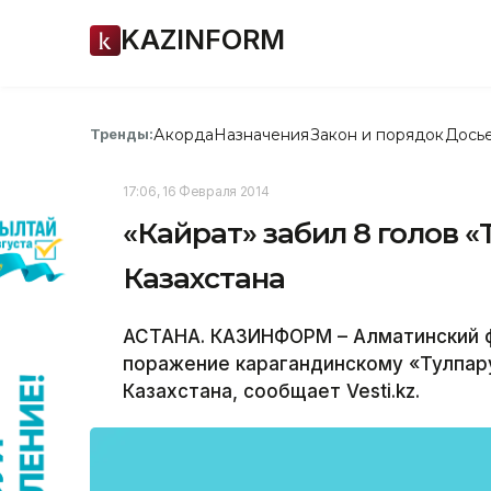
KAZINFORM
Акорда
Назначения
Закон и порядок
Дось
Тренды:
17:06, 16 Февраля 2014
«Кайрат» забил 8 голов 
Казахстана
АСТАНА. КАЗИНФОРМ – Алматинский ф
поражение карагандинскому «Тулпару
Казахстана, сообщает Vesti.kz.