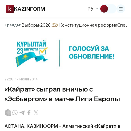
KAZINFORM
РУ
Выборы-2026
Конституционная реформа
Спецп
Тренды:
22:28, 17 Июля 2014
«Кайрат» сыграл вничью с
«Эсбьергом» в матче Лиги Европы
АСТАНА. КАЗИНФОРМ - Алматинский «Кайрат» в