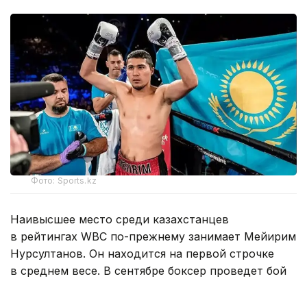
Фото: Sports.kz
Наивысшее место среди казахстанцев
в рейтингах WBC по-прежнему занимает Мейирим
Нурсултанов. Он находится на первой строчке
в среднем весе. В сентябре боксер проведет бой
за титул временного чемпиона мира WBC с его
нынешним обладателем американцем Хесусом