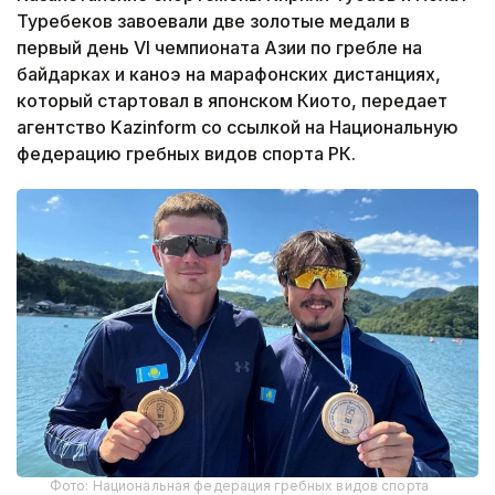
Туребеков завоевали две золотые медали в
первый день VI чемпионата Азии по гребле на
байдарках и каноэ на марафонских дистанциях,
который стартовал в японском Киото, передает
агентство Kazinform со ссылкой на Национальную
федерацию гребных видов спорта РК.
Фото: Национальная федерация гребных видов спорта