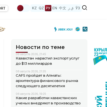
KZ
QZ
РУ
EN
中文
ق ز
ЎЗ
ORT
Новости по теме
06 августа 2026, 21:45
Казахстан нарастил экспорт услуг
до $13 миллиардов
06 августа 2026, 21:35
CAFS пройдет в Алматы:
архитектура финансового рынка
следующего десятилетия
06 августа 2026, 19:25
Какие разработки казахстанских
ученых внедряют в производство