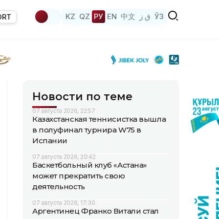
KZ
QZ
РУ
EN
中文
ق ز
ЎЗ
ORT
Новости по теме
07 августа 2026, 22:57
Казахстанская теннисистка вышла
в полуфинал турнира W75 в
Испании
07 августа 2026, 20:42
Баскетбольный клуб «Астана»
может прекратить свою
деятельность
07 августа 2026, 17:30
Аргентинец Франко Витали стал