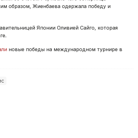
ким образом, Жиенбаева одержала победу и
тавительницей Японии Оливией Сайго, которая
ге.
али
новые победы на международном турнире в
ис