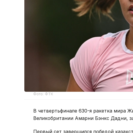
Фото: ФТК
В четвертьфинале 630-я ракетка мира Ж
Великобритании Амарни Бэнкс Дадни, з
Первый сет завершился победой казахста