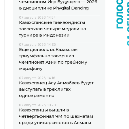
чемпионом Игр Будущего — 2026
в дисциплине Phygital Dancing
07 августа 2026, 14:54
Казахстанские таеквондисты
завоевали четыре медали на
турнире в Индонезии
07 августа 2026, 14:35
Еще два золота: Казахстан
триумфально завершил
чемпионат Азии по гребному
марафону
07 августа 2026, 14:16
Казахстанец Асу Алмабаев будет
выступать в трех лигах
одновременно
07 августа 2026, 13:23
Казахстанцы вышли в
четвертьфинал ЧМ по шахматам
среди университетов в Алматы