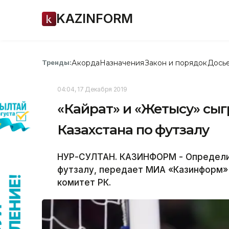
KAZINFORM
Акорда
Назначения
Закон и порядок
Дось
Тренды:
04:04, 17 Декабря 2019
«Кайрат» и «Жетысу» сыг
Казахстана по футзалу
НУР-СУЛТАН. КАЗИНФОРМ - Определил
футзалу, передает МИА «Казинформ»
комитет РК.