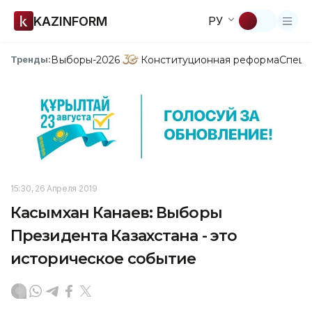
KAZINFORM
РУ
Выборы-2026
Конституционная реформа
Спецп
Тренды:
15:30, 26 Апреля 2019
Касымхан Канаев: Выборы
Президента Казахстана - это
историческое событие