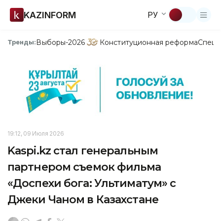
KAZINFORM
РУ
Выборы-2026
Конституционная реформа
Спецп
Тренды:
19:12, 09 Июля 2026
Kaspi.kz стал генеральным
партнером съемок фильма
«Доспехи бога: Ультиматум» с
Джеки Чаном в Казахстане