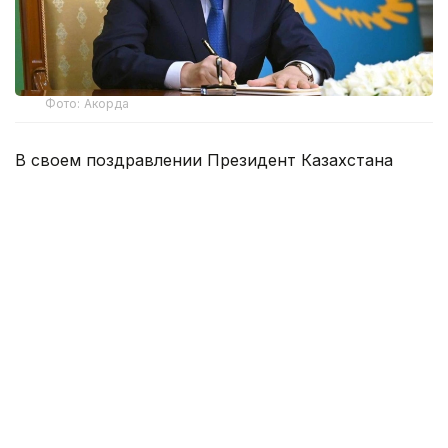
Фото: Акорда
В своем поздравлении Президент Казахстана
отметил, что этот знаменательный день
символизирует богатое историческое наследие
Швейцарии, прочные демократические устои
и неизменную приверженность страны
принципам нейтралитета.
— Этот знаменательный день
символизирует богатое историческое
наследие Швейцарии, прочные
демократические устои и неизменную
приверженность страны принципам
нейтралитета, — говорится в телеграмме.