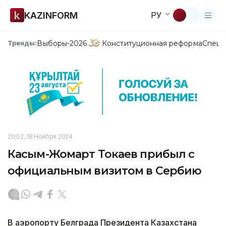
KAZINFORM
РУ
Выборы-2026
Конституционная реформа
Спецп
Тренды:
20:02, 18 Ноября 2024
Касым-Жомарт Токаев прибыл с
официальным визитом в Сербию
В аэропорту Белграда Президента Казахстана