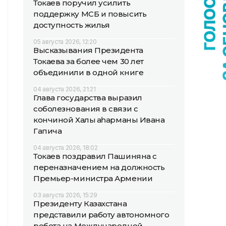
Токаев поручил усилить
поддержку МСБ и повысить
доступность жилья
05 августа 2026, 12:20
Высказывания Президента
Токаева за более чем 30 лет
объединили в одной книге
04 августа 2026, 21:21
Глава государства выразил
соболезнования в связи с
кончиной Халық қаһарманы Ивана
Гапича
04 августа 2026, 18:02
Токаев поздравил Пашиняна с
переназначением на должность
Премьер-министра Армении
03 августа 2026, 15:29
Президенту Казахстана
представили работу автономного
робота на Международной