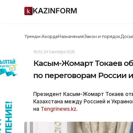
KAZINFORM
Акорда
Назначения
Закон и порядок
Дось
Тренды:
16:32, 24 Сентября 2025
Касым-Жомарт Токаев об
по переговорам России 
Президент Касым-Жомарт Токаев отв
Казахстана между Россией и Украиной
на
Tengrinews.kz
.