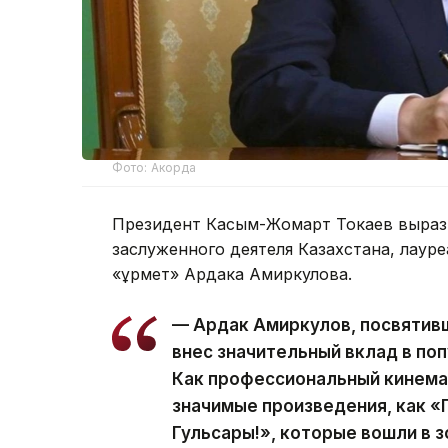
Фото: Акорда
Президент Касым-Жомарт Токаев вырази
заслуженного деятеля Казахстана, лаур
«Құрмет» Ардака Амиркулова.
— Ардак Амиркулов, посвятивш
внес значительный вклад в по
Как профессиональный кинема
значимые произведения, как «
Гульсары!», которые вошли в 