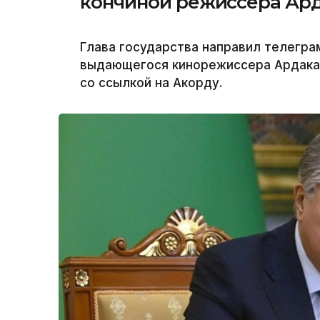
кончиной режиссера Ар
Глава государства направил телегр
выдающегося кинорежиссера Ардака 
со ссылкой на Акорду.