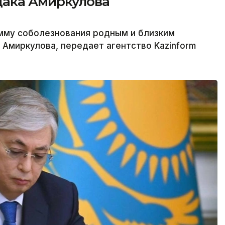
дака Амиркулова
амму соболезнования родным и близким
Амиркулова, передает агентство Kazinform