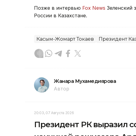
Позже в интервью
Fox News
Зеленский з
России в Казахстане.
Касым-Жомарт Токаев
Президент Каз
Жанара Мухамедиярова
Автор
20:03, 07 Августа 2026
Президент РК выразил со