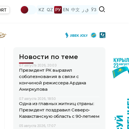
KZ
QZ
РУ
EN
中文
ق ز
ЎЗ
ORT
Новости по теме
07 августа 2026, 20:03
Президент РК выразил
соболезнования в связи с
кончиной режиссера Ардака
Амиркулова
07 августа 2026, 18:50
Одна из главных житниц страны:
Президент поздравил Северо-
Казахстанскую область с 90-летием
05 августа 2026, 17:07