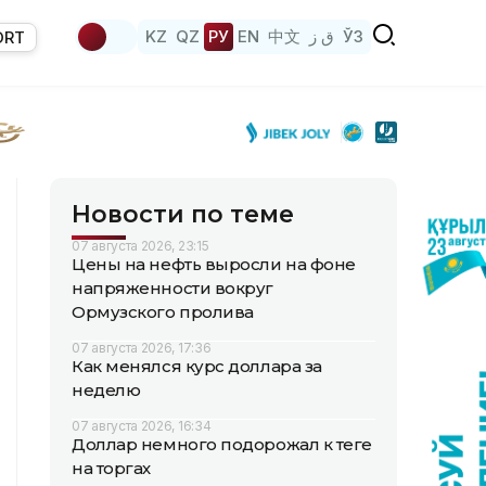
KZ
QZ
РУ
EN
中文
ق ز
ЎЗ
ORT
Новости по теме
07 августа 2026, 23:15
Цены на нефть выросли на фоне
напряженности вокруг
Ормузского пролива
07 августа 2026, 17:36
Как менялся курс доллара за
неделю
07 августа 2026, 16:34
Доллар немного подорожал к теңге
на торгах