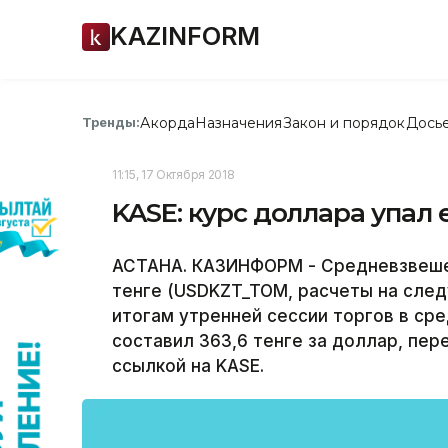
KAZINFORM
Акорда
Назначения
Закон и порядок
Дось
Тренды:
11:15, 17 Октября 2018
KASE: курс доллара упал 
АСТАНА. КАЗИНФОРМ - Средневзвеше
тенге (USDKZT_TOM, расчеты на сле
итогам утренней сессии торгов в ср
составил 363,6 тенге за доллар, пе
ссылкой на KASE.