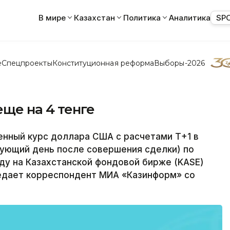
В мире
Казахстан
Политика
Аналитика
SP
е
Спецпроекты
Конституционная реформа
Выборы-2026
еще на 4 тенге
нный курс доллара США с расчетами Т+1 в
дующий день после совершения сделки) по
еду на Казахстанской фондовой бирже (KASE)
редает корреспондент МИА «Казинформ» со