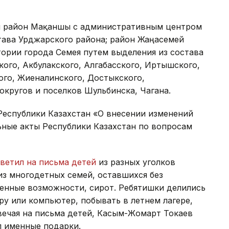
ан район Мақаншы с административным центром
тава Урджарского района; район Жаңасемей
ории города Семея путем выделения из состава
кого, Акбулакского, Алгабасского, Иртышского,
ого, Жиеналинского, Достыкского,
 округов и поселков Шульбинска, Чагана.
еспублики Казахстан «О внесении изменений
ьные акты Республики Казахстан по вопросам
ветил на письма детей
из разных уголков
 из многодетных семей, оставшихся без
енные возможности, сирот. Ребятишки делились
у или компьютер, побывать в летнем лагере,
вечая на письма детей, Касым-Жомарт Токаев
л именные подарки.