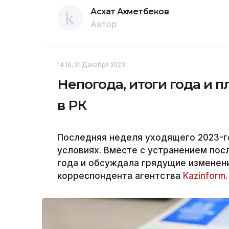
Асхат Ахметбеков
Автор
14:16, 31 Декабря 2023
Непогода, итоги года и 
в РК
Последняя неделя уходящего 2023-г
условиях. Вместе с устранением пос
года и обсуждала грядущие изменен
корреспондента агентства
Kazinform.