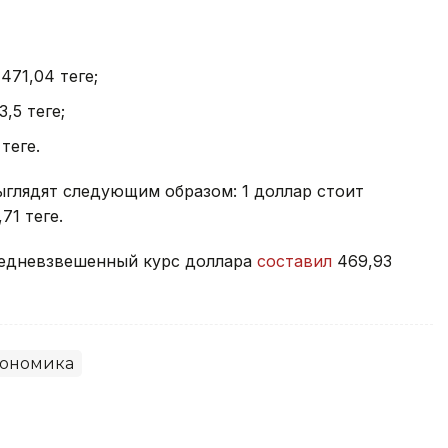
471,04 теңге;
,5 теңге;
теңге.
ыглядят следующим образом: 1 доллар стоит
71 теңге.
средневзвешенный курс доллара
составил
469,93
ономика