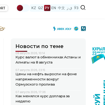
KZ
QZ
РУ
EN
中文
ق ز
ЎЗ
ORT
Новости по теме
08 августа 2026, 10:14
Курс валют в обменниках Астаны и
Алматы на 8 августа
07 августа 2026, 23:15
Цены на нефть выросли на фоне
напряженности вокруг
Ормузского пролива
07 августа 2026, 17:36
Как менялся курс доллара за
неделю