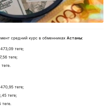
омент средний курс в обменниках
Астаны
:
 473,09 теңге;
7,56 теңге;
теңге.
 470,95 теңге;
,45 теңге;
теңге.