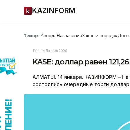
KAZINFORM
Акорда
Назначения
Закон и порядок
Дось
Тренды:
11:14, 14 Января 2009
KASE: доллар равен 121,26
АЛМАТЫ. 14 января. КАЗИНФОРМ – На
состоялись очередные торги доллар