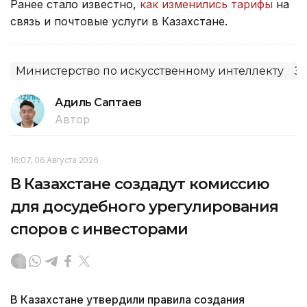
Ранее стало известно,
как изменились тарифы
на
связь и почтовые услуги в Казахстане.
Министерство по искусственному интеллекту
З
Адиль Саптаев
Автор
16:07, 06 Августа 2026
В Казахстане создадут комиссию
для досудебного урегулирования
споров с инвесторами
В Казахстане утвердили правила создания