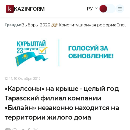
KAZINFORM
РУ
Выборы-2026
Конституционная реформа
Спецп
Тренды:
12:41, 10 Октября 2012
«Карлсоны» на крыше - целый год
Таразский филиал компании
«Билайн» незаконно находится на
территории жилого дома