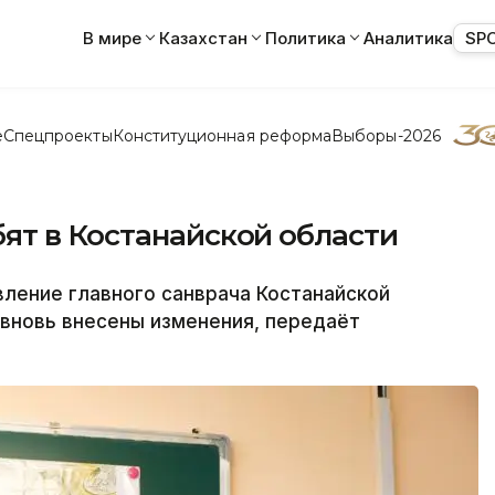
В мире
Казахстан
Политика
Аналитика
SP
е
Спецпроекты
Конституционная реформа
Выборы-2026
ят в Костанайской области
ение главного санврача Костанайской
 вновь внесены изменения, передаёт