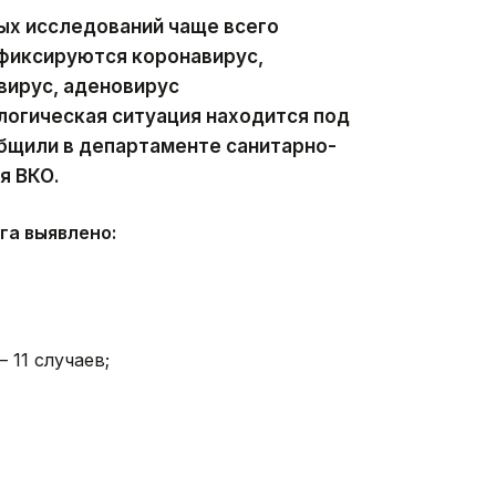
ых исследований чаще всего
 фиксируются коронавирус,
вирус, аденовирус
логическая ситуация находится под
бщили в департаменте санитарно-
я ВКО.
га выявлено:
11 случаев;