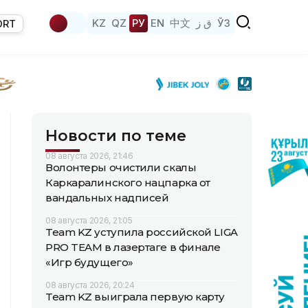
KZ
QZ
РУ
EN
中文
ق ز
ЎЗ
ORT
Новости по теме
08 августа 2026, 21:46
Волонтеры очистили скалы
Каркаралинского нацпарка от
вандальных надписей
08 августа 2026, 21:05
Team KZ уступила российской LIGA
PRO TEAM в лазертаге в финале
«Игр будущего»
08 августа 2026, 20:24
Team KZ выиграла первую карту