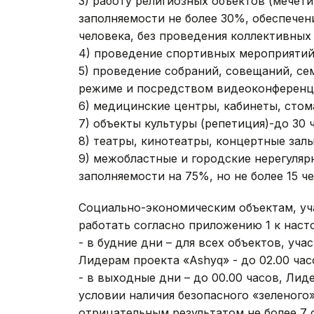
3) работу религиозных объектов (мечети
заполняемости не более 30%, обеспечени
человека, без проведения коллективных
4) проведение спортивных мероприятий 
5) проведение собраний, совещаний, се
режиме и посредством видеоконференцс
6) медицинские центры, кабинеты, стом
7) объекты культуры (репетиция)-​до 30 
8) театры, кинотеатры, концертные зал
9) межобластные и городские нерегуляр
заполняемости на 75%, но не более 15 че
Социально-экономическим объектам, уч
работать согласно приложению 1 к нас
- в будние дни – для всех объектов, уча
Лидерам проекта «Ashyq» - до 02.00 час
- в выходные дни – до 00.00 часов, Лиде
условии наличия безопасного «зеленого»
отрицательным результатом не более 7 