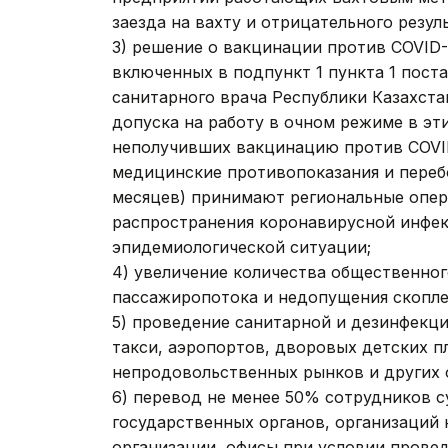
заезда на вахту и отрицательного резул
3) решение о вакцинации против COVID-
включенных в подпункт 1 пункта 1 пост
санитарного врача Республики Казахстан
допуска на работу в очном режиме в эт
неполучивших вакцинацию против COVI
медицинские противопоказания и переб
месяцев) принимают региональные опе
распространения коронавирусной инфе
эпидемиологической ситуации;
4) увеличение количества общественног
пассажиропотока и недопущения скопле
5) проведение санитарной и дезинфекц
такси, аэропортов, дворовых детских 
непродовольственных рынков и других 
6) перевод не менее 50% сотрудников с
государственных органов, организаций 
организации, офисы при условии прове