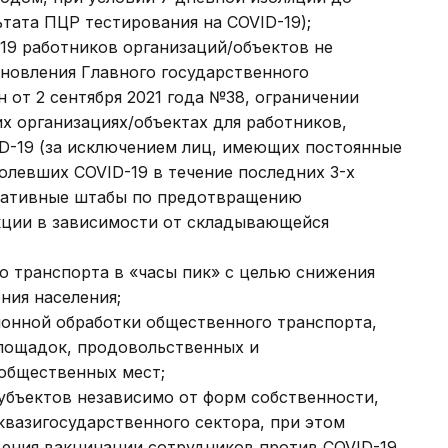
ьтата ПЦР тестирования на COVID-19);
19 работников организаций/объектов не
ановления Главного государственного
 от 2 сентября 2021 года №38, ограничении
их организациях/объектах для работников,
D-19 (за исключением лиц, имеющих постоянные
олевших COVID-19 в течение последних 3-х
ративные штабы по предотвращению
кции в зависимости от складывающейся
о транспорта в «часы пик» с целью снижения
ния населения;
ионной обработки общественного транспорта,
площадок, продовольственных и
общественных мест;
убъектов независимо от форм собственности,
квазигосударственного сектора, при этом
дения вакцинации сотрудников против COVID-19