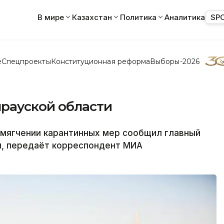
В мире
Казахстан
Политика
Аналитика
SP
е
Спецпроекты
Конституционная реформа
Выборы-2026
ырауской области
мягчении карантинных мер сообщил главный
и, передаёт корреспондент МИА