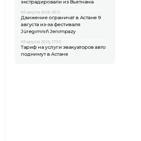
экстрадировали из Вьетнама
06 августа 2026, 18:12
Движение ограничат в Астане 9
августа из-за фестиваля
Jüregımnıñ Jenımpazy
06 августа 2026, 17:53
Тариф на услуги эвакуаторов авто
поднимут в Астане