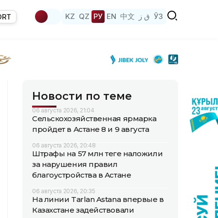
KZ
QZ
РУ
EN
中文
ق ز
ЎЗ
ORT
Новости по теме
06 августа 2026, 21:04
Сельскохозяйственная ярмарка
пройдет в Астане 8 и 9 августа
06 августа 2026, 20:48
Штрафы на 57 млн теңге наложили
за нарушения правил
благоустройства в Астане
06 августа 2026, 20:35
На линии Tarlan Astana впервые в
Казахстане задействовали