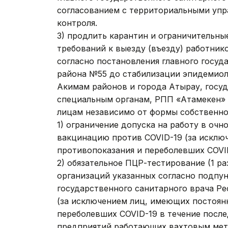
согласованием с территориальными упр
контроля.
3) продлить карантин и ограничительны
требований к выезду (въезду) работни
согласно постановления главного госу
района №55 до стабилизации эпидемиол
​​Акимам районов и города Атырау, гос
специальным органам, РПП «Атамекен» 
лицам независимо от формы собственно
1) ограничение допуска на работу в оч
вакцинацию против COVID-19 (за искл
противопоказания и переболевших COVID
2) обязательное ПЦР-тестирование (1 р
организаций указанных согласно подпун
государственного санитарного врача Ре
(за исключением лиц, имеющих постоян
переболевших COVID-19 в течение после
предприятий работающих вахтовым мето