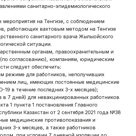
авлениями санитарно-эпидемиологического
е мероприятия на Тенгизе, с соблюдением
ков, работающих вахтовым методом на Тенгизе
дарственного санитарного врача Жылыойского
огической ситуации.
ударственным органам, правоохранительным и
(по согласованию), компаниям, юридическим
сти следует обеспечить:
ном режиме для работников, неполучивших
ючением лиц, имеющих постоянные медицинские
-19 в течение последних 3-х месяцев);
аз в 7 дней) для невакцинированных работников
кта 1 пункта 1 постановления Главного
спублики Казахстан от 2 сентября 2021 года №38
ные медицинские противопоказания и
дних 3-х месяцев, а также работников
дом, при условии 7 дневной изоляции до