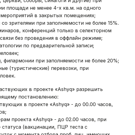
, церкви, соборы, синагоги и другие) при
и площади не менее 4-х кв.м. на одного
 мероприятий в закрытых помещениях;
со зрителями при заполняемости не более 15%.
минаров, конференций только в селекторном
вязи без проведения в оффлайн режиме;
атологии по предварительной записи;
человек;
ы, филармонии при заполняемости не более 20%;
ные (туристические) перевозки, при
ловек.
аствующих в проекте «Ashyq» разрешить
тоящему постановлению:
ствующих в проекте «Ashyq» - до 00.00 часов,
ов;
рам проекта «Ashyq» - до 02.00 часов, при
 статуса (вакцинации, ПЦР теста с
суток с момента отбора проб, лиц, имеющих