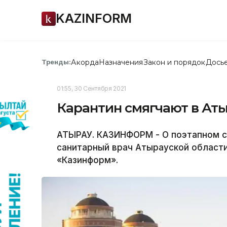
KAZINFORM
Акорда
Назначения
Закон и порядок
Дось
Тренды:
01:55, 30 Сентября 2021
Карантин смягчают в Ат
АТЫРАУ. КАЗИНФОРМ - О поэтапном с
санитарный врач Атырауской област
«Казинформ».