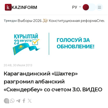
KAZINFORM
РУ
Выборы-2026
Конституционная реформа
Спецп
Тренды:
20:48, 30 Июля 2013
Карагандинский «Шахтер»
разгромил албанский
«Скендербеу» со счетом 3:0. ВИДЕО