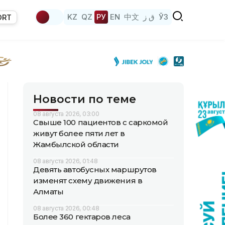
KZ
QZ
РУ
EN
中文
ق ز
ЎЗ
ORT
Новости по теме
08 августа 2026, 03:00
Свыше 100 пациентов с саркомой
живут более пяти лет в
Жамбылской области
08 августа 2026, 01:48
Девять автобусных маршрутов
изменят схему движения в
Алматы
08 августа 2026, 00:48
Более 360 гектаров леса