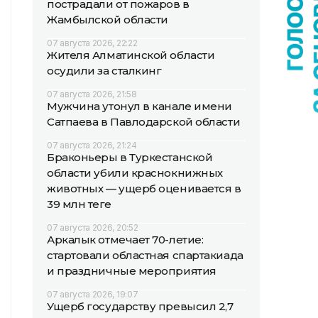
пострадали от пожаров в
Жамбылской области
07 августа 2026, 22:22
Жителя Алматинской области
осудили за сталкинг
07 августа 2026, 21:58
Мужчина утонул в канале имени
Сатпаева в Павлодарской области
07 августа 2026, 21:24
Браконьеры в Туркестанской
области убили краснокнижных
животных — ущерб оценивается в
39 млн теңге
07 августа 2026, 20:52
Аркалык отмечает 70-летие:
стартовали областная спартакиада
и праздничные мероприятия
07 августа 2026, 19:07
Ущерб государству превысил 2,7