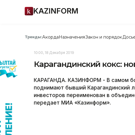
KAZINFORM
Акорда
Назначения
Закон и порядок
Дось
Тренды:
10:00, 18 Декабря 2019
Карагандинский кокс: н
КАРАГАНДА. КАЗИНФОРМ - В самом бо
поднимают бывший Карагандинский л
инвесторов переименован в объедин
передает МИА «Казинформ».