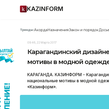
KAZINFORM
Акорда
Назначения
Закон и порядок
Дось
Тренды:
09:46, 22 Марта 2017
Карагандинский дизайне
мотивы в модной одежд
КАРАГАНДА. КАЗИНФОРМ - Карагандин
национальные мотивы в модной оде
«Казинформ».