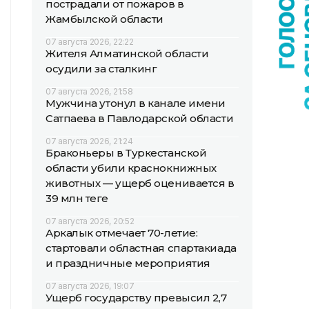
пострадали от пожаров в
Жамбылской области
07 августа 2026, 22:22
Жителя Алматинской области
осудили за сталкинг
07 августа 2026, 21:58
Мужчина утонул в канале имени
Сатпаева в Павлодарской области
07 августа 2026, 21:24
Браконьеры в Туркестанской
области убили краснокнижных
животных — ущерб оценивается в
39 млн теңге
07 августа 2026, 20:52
Аркалык отмечает 70-летие:
стартовали областная спартакиада
и праздничные мероприятия
07 августа 2026, 19:07
Ущерб государству превысил 2,7