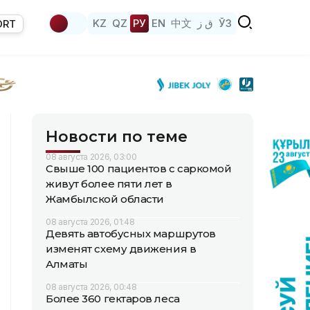
KZ
QZ
РУ
EN
中文
ق ز
ЎЗ
ORT
Новости по теме
08 августа 2026, 03:00
Свыше 100 пациентов с саркомой
живут более пяти лет в
Жамбылской области
08 августа 2026, 01:48
Девять автобусных маршрутов
изменят схему движения в
Алматы
08 августа 2026, 00:48
Более 360 гектаров леса