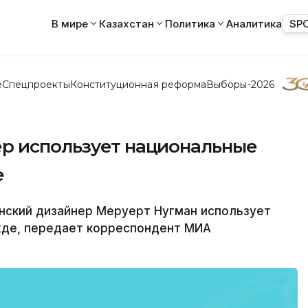
В мире
Казахстан
Политика
Аналитика
SP
е
Спецпроекты
Конституционная реформа
Выборы-2026
р использует национальные
е
ский дизайнер Меруерт Нугман использует
жде, передает корреспондент МИА