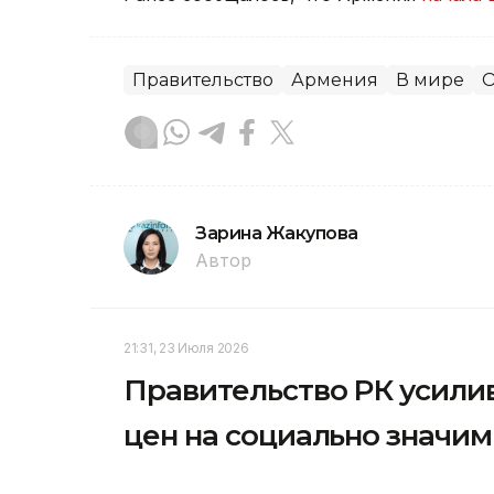
Правительство
Армения
В мире
О
Зарина Жакупова
Автор
21:31, 23 Июля 2026
Правительство РК усили
цен на социально значи