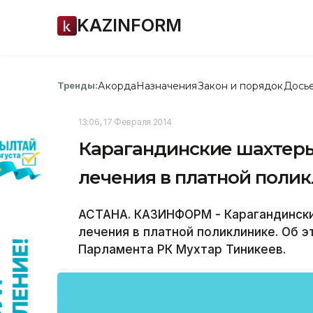
KAZINFORM
Акорда
Назначения
Закон и порядок
Дось
Тренды:
13:06, 17 Февраля 2014
Карагандинские шахтер
лечения в платной поли
АСТАНА. КАЗИНФОРМ - Карагандинск
лечения в платной поликлинике. Об 
Парламента РК Мухтар Тиникеев.