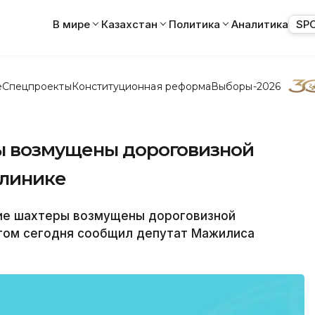
В мире
Казахстан
Политика
Аналитика
SP
е
Спецпроекты
Конституционная реформа
Выборы-2026
ы возмущены дороговизной
клинике
ие шахтеры возмущены дороговизной
этом сегодня сообщил депутат Мажилиса