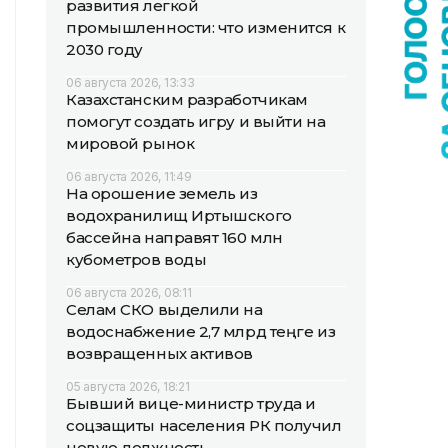
развития легкой
промышленности: что изменится к
2030 году
06 августа 2026, 13:33
Казахстанским разработчикам
помогут создать игру и выйти на
мировой рынок
06 августа 2026, 11:49
На орошение земель из
водохранилищ Иртышского
бассейна направят 160 млн
кубометров воды
06 августа 2026, 08:11
Селам СКО выделили на
водоснабжение 2,7 млрд теңге из
возвращенных активов
05 августа 2026, 18:21
Бывший вице-министр труда и
соцзащиты населения РК получил
новую должность