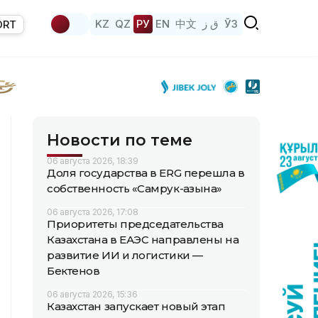
KZ
QZ
РУ
EN
中文
ق ز
ЎЗ
ORT
Новости по теме
06 августа 2026, 18:39
Доля государства в ERG перешла в
собственность «Самрук-Қазына»
06 августа 2026, 17:08
Приоритеты председательства
Казахстана в ЕАЭС направлены на
развитие ИИ и логистики —
Бектенов
06 августа 2026, 15:36
Казахстан запускает новый этап