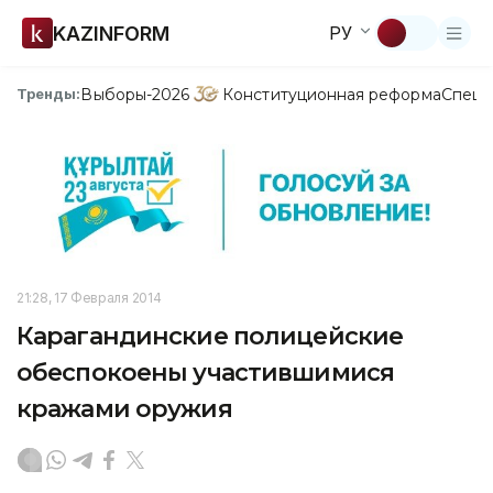
KAZINFORM
РУ
Выборы-2026
Конституционная реформа
Спецп
Тренды:
21:28, 17 Февраля 2014
Карагандинские полицейские
обеспокоены участившимися
кражами оружия