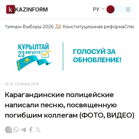
KAZINFORM
РУ
Выборы-2026
Конституционная реформа
Спецп
Тренды:
15:19, 23 Июня 2015
Карагандинские полицейские
написали песню, посвященную
погибшим коллегам (ФОТО, ВИДЕО)