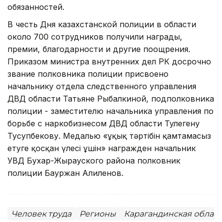
обязанностей.
В честь Дня казахстанской полиции в области
около 700 сотрудников получили награды,
премии, благодарности и другие поощрения.
Приказом министра внутренних дел РК досрочно
звание полковника полиции присвоено
начальнику отдела следственного управления
ДВД области Татьяне Рыбалкиной, подполковника
полиции - заместителю начальника управления по
борьбе с наркобизнесом ДВД области Тулегену
Тусупбекову. Медалью «Құқық тәртібін қамтамасыз
етуге қосқан үлесі ұшін» награжден начальник
УВД Бухар-Жырауского района полковник
полиции Бауржан Алиленов.
Человек труда
Регионы
Карагандинская област