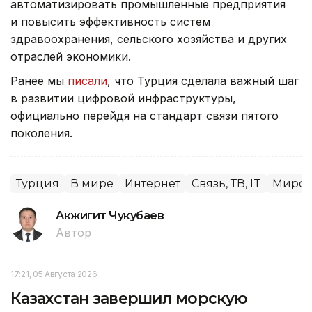
автоматизировать промышленные предприятия
и повысить эффективность систем
здравоохранения, сельского хозяйства и других
отраслей экономики.
Ранее мы
писали
, что Турция сделала важный шаг
в развитии цифровой инфраструктуры,
официально перейдя на стандарт связи пятого
поколения.
Турция
В мире
Интернет
Связь, ТВ, IT
Миров
Акжигит Чукубаев
Автор
17:21, 05 Августа 2026
Казахстан завершил морскую