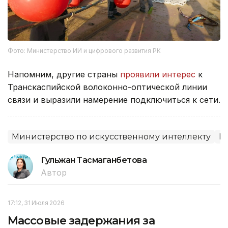
Фото: Министерство ИИ и цифрового развития РК
Напомним, другие страны
проявили интерес
к
Транскаспийской волоконно-оптической линии
связи и выразили намерение подключиться к сети.
Министерство по искусственному интеллекту
К
Гульжан Тасмаганбетова
Автор
17:12, 31 Июля 2026
Массовые задержания за