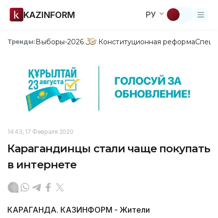
KAZINFORM
РУ
Выборы-2026
Конституционная реформа
Спецп
Тренды:
14:43, 17 Февраля 2020
Карагандинцы стали чаще покупать
в интернете
КАРАГАНДА. КАЗИНФОРМ - Жители