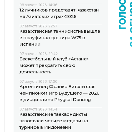
08 августа 2026, 14:36
12 лучников представят Казахстан
на Азиатских играх-2026
07 августа 2026, 22:57
Казахстанская теннисистка вышла
в полуфинал турнира W75 в
Испании
07 августа 2026, 20:42
Баскетбольный клуб «Астана»
может прекратить свою
деятельность
07 августа 2026, 17:30
Аргентинец Франко Витали стал
чемпионом Игр Будущего — 2026
в дисциплине Phygital Dancing
07 августа 2026, 14:54
Казахстанские таеквондисты
завоевали четыре медали на
турнире в Индонезии