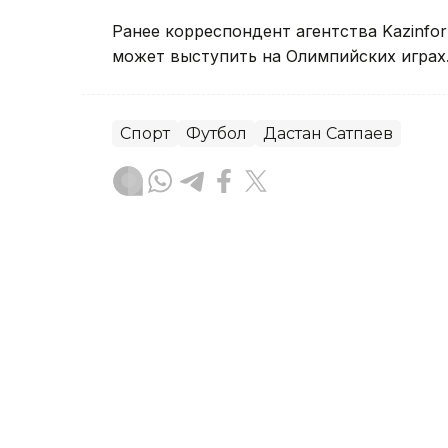
Ранее корреспондент агентства Kazinfo
может выступить на Олимпийских играх
Спорт
Футбол
Дастан Сатпаев
Динара Сугурбаева
Автор
16:46, 08 Августа 2026
Казахстанский триатлони