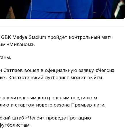
не GBK Madya Stadium пройдет контрольный матч
им «Миланом».
таны.
 Сатпаев вошел в официальную заявку «Челси»
сных. Казахстанский футболист может выйти
 заключительным контрольным поединком
лию и стартом нового сезона Премьер-лиги.
рский штаб «Челси» проведет ротацию
футболистам.