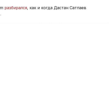
rm
разбирался
, как и когда Дастан Сатпаев
.
ст стал призером этапа Кубка