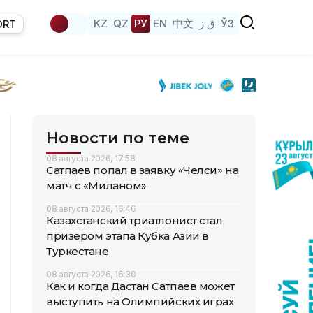
KZ
QZ
РУ
EN
中文
ق ز
ЎЗ
ORT
Новости по теме
08 августа 2026, 17:58
Сатпаев попал в заявку «Челси» на
матч с «Миланом»
08 августа 2026, 16:46
Казахстанский триатлонист стал
призером этапа Кубка Азии в
Туркестане
08 августа 2026, 16:30
Как и когда Дастан Сатпаев может
выступить на Олимпийских играх