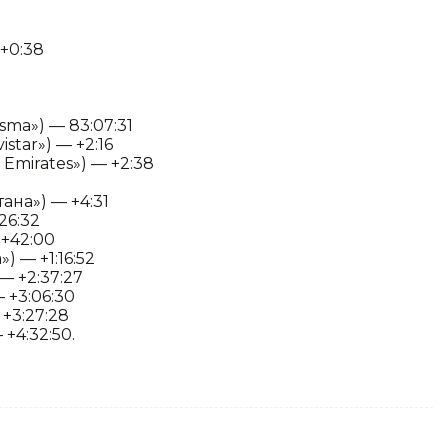
 +0:38
sma») — 83:07:31
star») — +2:16
Emirates») — +2:38
ана») — +4:31
26:32
 +42:00
) — +1:16:52
— +2:37:27
 +3:06:30
+3:27:28
+4:32:50.