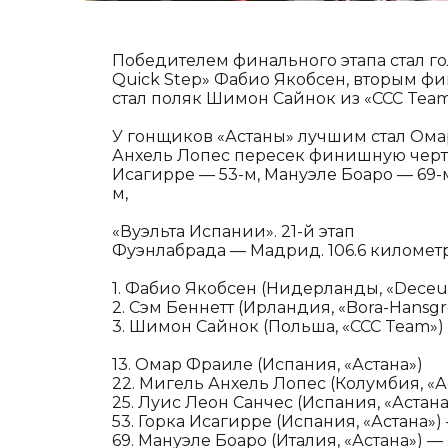
Победителем финального этапа стал г
Quick Step» Фабио Якобсен, вторым ф
стал поляк Шимон Сайнок из «CCC Team
У гонщиков «Астаны» лучшим стал Ома
Анхель Лопес пересек финишную черту 
Исагирре — 53-м, Мануэле Боаро — 69-
м,
«Вуэльта Испании». 21-й этап
Фуэнлабрада — Мадрид. 106.6 километ
1. Фабио Якобсен (Нидерланды, «Deceun
2. Сэм Беннетт (Ирландия, «Bora-Hansgr
3. Шимон Сайнок (Польша, «CCC Team»)
13. Омар Фраиле (Испания, «Астана»)
22. Мигель Анхель Лопес (Колумбия, «А
25. Луис Леон Санчес (Испания, «Астана
53. Горка Исагирре (Испания, «Астана») 
69. Мануэле Боаро (Италия, «Астана») — 