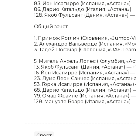
83. Йон Исагирре (Испания, «Астана»)
86. Дарио Катальдо (Италия, «Астана»)
128. Якоб Фульсанг (Дания, «Астана») —
Общий зачет:
1. Примож Роглич (Словения, «Jumbo-Vi
2. Алехандро Вальверде (Испания, «Movi
3. Тадей Погачар (Словения, «UAE-Team 
5. Мигель Анхель Лопес (Колумбия, «Аст
13. Якоб Фульсанг (Дания, «Астана») — +
16. Йон Исагирре (Испания, «Астана») —
23. Луис Леон Санчес (Испания, «Астана»
53. Горка Исагирре (Испания, «Астана») 
68. Дарио Катальдо (Италия, «Астана») —
79. Омар Фраиле (Испания, «Астана») — 
128. Мануэле Боаро (Италия, «Астана») — 
Спорт