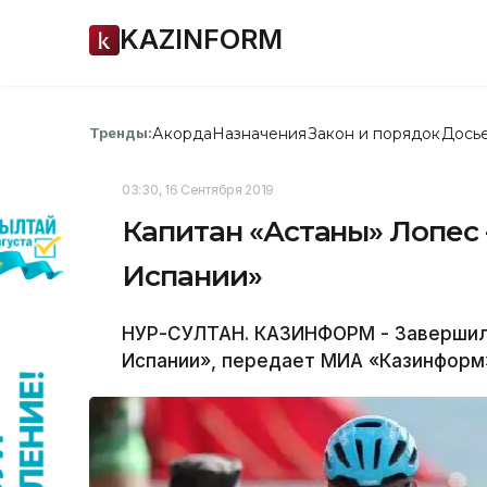
KAZINFORM
Акорда
Назначения
Закон и порядок
Дось
Тренды:
03:30, 16 Сентября 2019
Капитан «Астаны» Лопес 
Испании»
НУР-СУЛТАН. КАЗИНФОРМ - Завершил
Испании», передает МИА «Казинформ» 