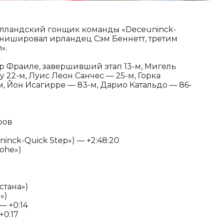
олландский гонщик команды «Deceuninck-
инишировал ирландец Сэм Беннетт, третим
».
р Фраиле, завершивший этап 13-м, Мигель
22-м, Луис Леон Санчес — 25-м, Горка
м, Йон Исагирре — 83-м, Дарио Катальдо — 86-
ров
inck-Quick Step») — +2:48:20
ohe»)
стана»)
»)
— +0:14
+0:17