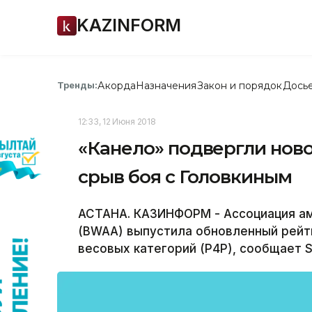
KAZINFORM
Акорда
Назначения
Закон и порядок
Дось
Тренды:
12:33, 12 Июня 2018
«Канело» подвергли ново
срыв боя с Головкиным
АСТАНА. КАЗИНФОРМ - Ассоциация ам
(BWAA) выпустила обновленный рейт
весовых категорий (P4P), сообщает Sp