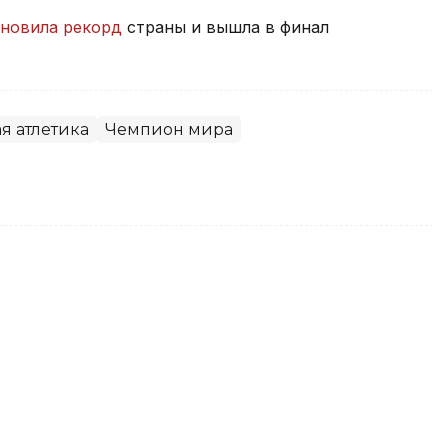
ановила рекорд
страны и вышла в финал
я атлетика
Чемпион мира
евал золото на турнире WTT