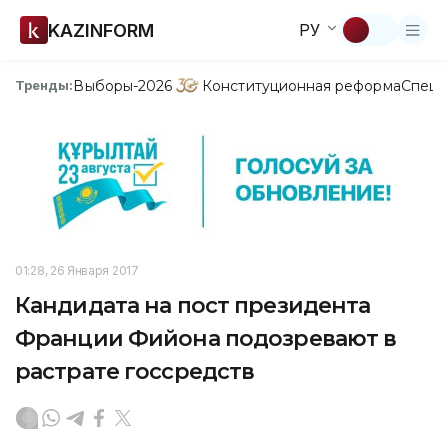
KAZINFORM
РУ
Выборы-2026
Конституционная реформа
Спецп
Тренды:
01:28, 26 Января 2017
Кандидата на пост президента
Франции Фийона подозревают в
растрате госсредств