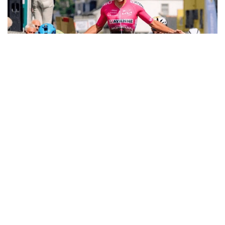
Фото: Gurvan Gussev / Kreiz Breizh Elites
Третий этап стартовал в поместье Треварез
и завершился спустя 169,7 километра в городе
Каре. Судьба победы решилась
на заключительном подъеме, где небольшой
группе лидеров предстояло разыграть финишный
спринт.