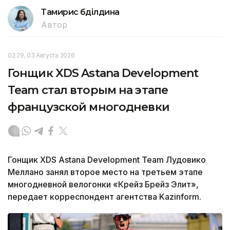
Тамирис Әбділдина
Автор
02:29, 03 Августа 2026
Гонщик XDS Astana Development
Team стал вторым на этапе
французской многодневки
Гонщик XDS Astana Development Team Лудовико
Меллано занял второе место на третьем этапе
многодневной велогонки «Крейз Брейз Элит»,
передает корреспондент агентства Kazinform.