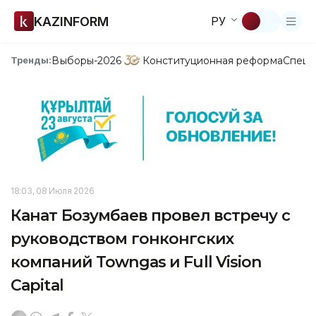
KAZINFORM
РУ
Выборы-2026
Конституционная реформа
Спецп
Тренды:
18:03, 08 Июля 2026
Канат Бозумбаев провел встречу с
руководством гонконгских
компаний Towngas и Full Vision
Capital