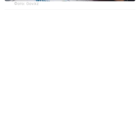
Фото: Gov.kz
Соответствующий приказ генерального
прокурора подписан 20 июля 2026 года
и вводится в действие с 16 августа.
Согласно документу, комиссия будет создаваться
после поступления в Комитет заявления
инвестора, государственного органа, акимата,
учреждения, субъекта квазигосударственного
сектора или инвестиционного прокурора
о досудебном урегулировании спора, связанного
с инвестиционной деятельностью. Решение
о ее создании принимается председателем
Комитета либо исполняющим его обязанности
в течение семи рабочих дней.
При этом Комитет вправе отказать
в рассмотрении обращения, если оно подано