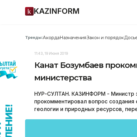
KAZINFORM
Акорда
Назначения
Закон и порядок
Дось
Тренды:
11:43, 19 Июня 2019
Канат Бозумбаев проком
министерства
НУР-СУЛТАН. КАЗИНФОРМ - Министр э
прокомментировал вопрос создания 
геологии и природных ресурсов, пе