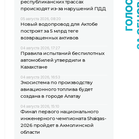
республиканских трассах
происходят из-за нарушений ПДД
05 августа 2026, 08:20
Новый водопровод для Актобе
построят за 5 млрд теңге
возвращенных активов
04 августа 2026, 17:27
Правила испытаний беспилотных
автомобилей утвердили в
Казахстане
04 августа 2026, 16:53
Экосистема по производству
авиационного топлива будет
создана в городе Алатау
04 августа 2026, 15:10
Финал первого национального
инженерного чемпионата Shaiqas-
2026 пройдет в Акмолинской
области