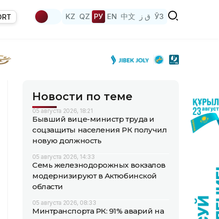
KZ
QZ
РУ
EN
中文
ق ز
ЎЗ
ORT
Новости по теме
05 августа 2026, 18:21
Бывший вице-министр труда и
соцзащиты населения РК получил
новую должность
05 августа 2026, 14:33
Семь железнодорожных вокзалов
модернизируют в Актюбинской
области
05 августа 2026, 08:33
Минтранспорта РК: 91% аварий на