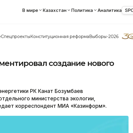
В мире
Казахстан
Политика
Аналитика
SP
е
Спецпроекты
Конституционная реформа
Выборы-2026
ментировал создание нового
нергетики РК Канат Бозумбаев
отдельного министерства экологии,
редает корреспондент МИА «Казинформ».