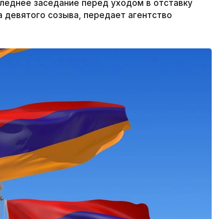
леднее заседание перед уходом в отставку
а девятого созыва, передает агентство