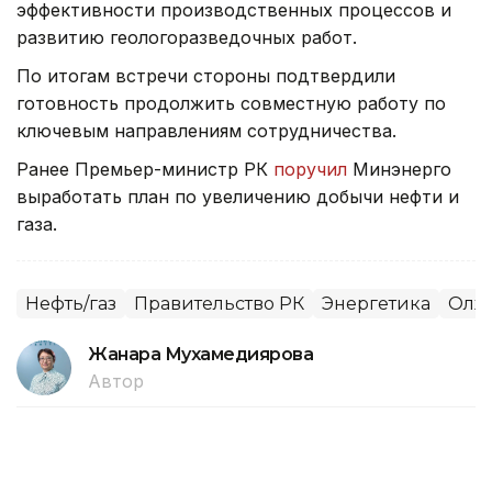
эффективности производственных процессов и
развитию геологоразведочных работ.
По итогам встречи стороны подтвердили
готовность продолжить совместную работу по
ключевым направлениям сотрудничества.
Ранее Премьер-министр РК
поручил
Минэнерго
выработать план по увеличению добычи нефти и
газа.
Нефть/газ
Правительство РК
Энергетика
Олжа
Жанара Мухамедиярова
Автор
16:15, 27 Июля 2026
Сериккали Брекешев избран новым