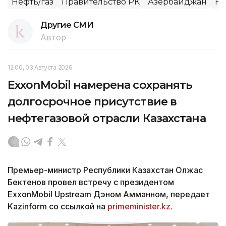
Нефть/газ
Правительство РК
Азербайджан
Не
Другие СМИ
Автор
12:00, 03 Августа 2026
ExxonMobil намерена сохранять
долгосрочное присутствие в
нефтегазовой отрасли Казахстана
Премьер-министр Республики Казахстан Олжас
Бектенов провел встречу с президентом
ExxonMobil Upstream Дэном Амманном, передает
Kazinform со ссылкой на
primeminister.kz.